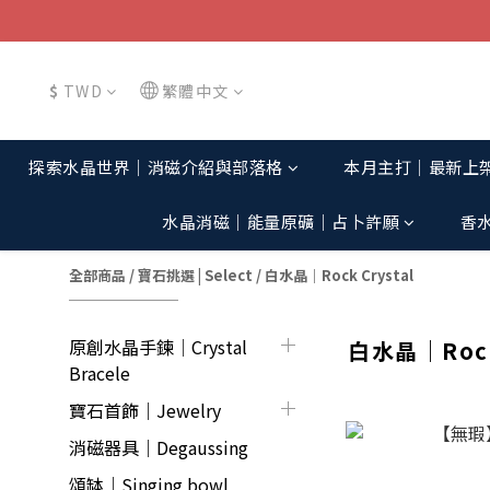
$
TWD
繁體中文
探索水晶世界│消磁介紹與部落格
本月主打│最新上
水晶消磁│能量原礦│占卜許願
香
全部商品
/
寶石挑選 | Select
/
白水晶｜Rock Crystal
原創水晶手鍊│Crystal
白水晶｜Rock 
Bracele
寶石首飾｜Jewelry
消磁器具｜Degaussing
頌缽｜Singing bowl