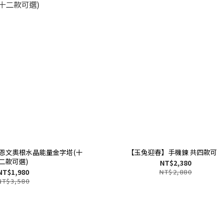
恩文奧根水晶能量金字塔(十
【玉兔迎春】手機鍊 共四款
二款可選)
NT$2,380
NT$1,980
NT$2,880
NT$3,580