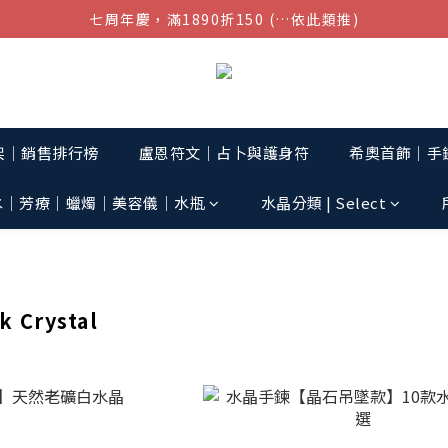
七周年慶，滿1890折150 (…依此類推)
結帳金額滿$1080超取免運
點我加入官方LINE帳號，獲得50元現金券
結帳金額滿$1080超取免運
架│銷售排行榜
盧恩符文｜占卜與護身符
希奧首飾│手鏈
水│芳療│蠟燭│美容儀│水瓶
水晶分類 | Select
Crystal