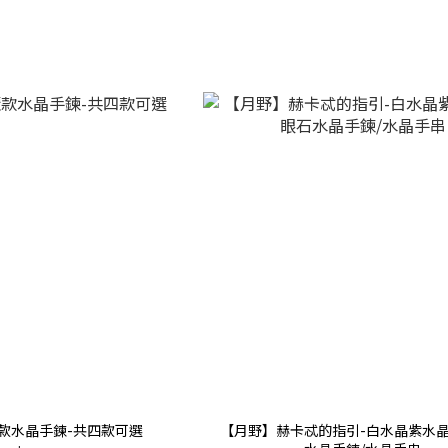
款水晶手鍊-共四款可選
【月野】赫卡忒的指引-白水晶紫水