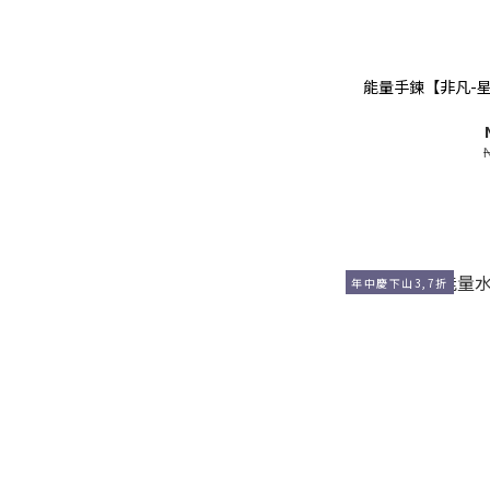
能量手鍊【非凡-
年中慶下山3,7折