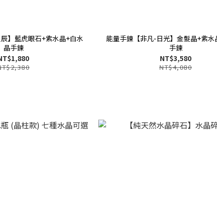
星辰】藍虎眼石+紫水晶+白水
能量手鍊【非凡-日光】金髮晶+紫水
晶手鍊
手鍊
NT$1,880
NT$3,580
NT$2,380
NT$4,080