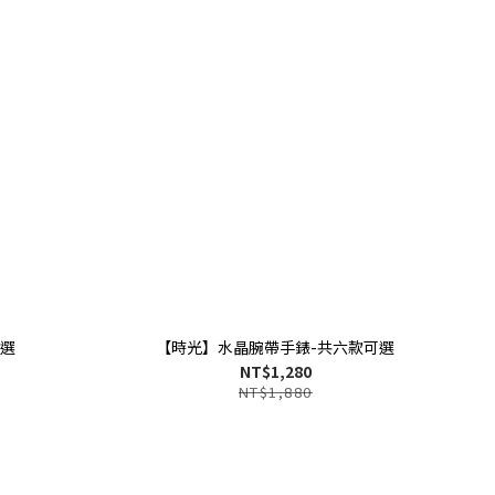
可選
【時光】水晶腕帶手錶-共六款可選
NT$1,280
NT$1,880