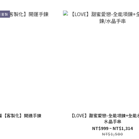
談客製
屬【客製化】開運手鍊
【LOVE】甜蜜愛戀-全能項鍊+全能
水晶手串
NT$999 ~ NT$1,314
NT$1,580