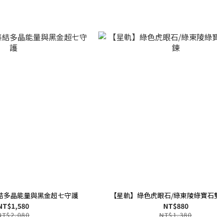
結多晶能量與黑金超七守護
【星軌】綠色虎眼石/綠東陵綠寶石
NT$1,580
NT$880
NT$2,080
NT$1,380