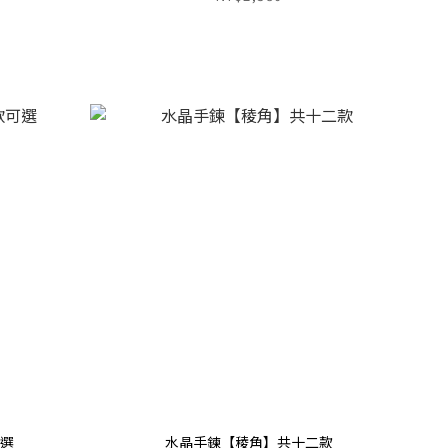
可選
水晶手鍊【稜角】共十二款