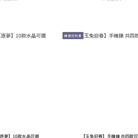
轉運迎新春
逐夢】10款水晶可選
【玉兔迎春】手機鍊 共四款