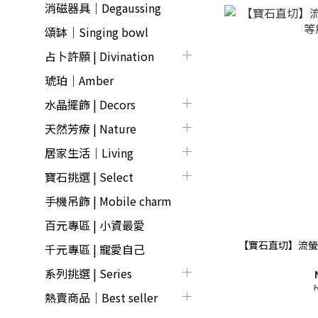
消磁器具｜Degaussing
頌缽｜Singing bowl
占卜許願 | Divination
琥珀｜Amber
水晶擺飾 | Decors
天然芳療 | Nature
居家生活｜Living
寶石挑選 | Select
手機吊飾 | Mobile charm
百元專區 | 小資最愛
【寶石直切】流螢
千元專區 | 寵愛自己
系列挑選 | Series
熱賣商品│Best seller