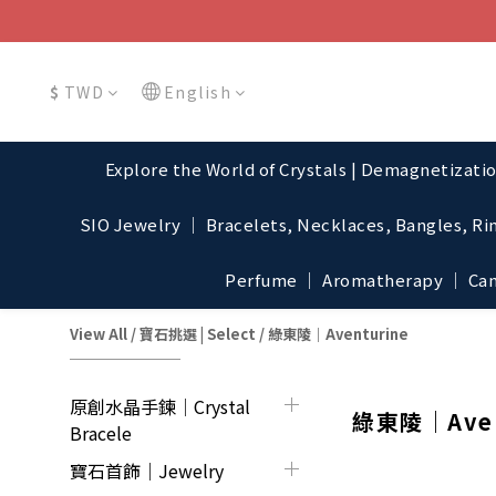
$
TWD
English
Explore the World of Crystals | Demagnetizati
SIO Jewelry │ Bracelets, Necklaces, Bangles, Ri
Perfume │ Aromatherapy │ Cand
View All
/
寶石挑選 | Select
/
綠東陵｜Aventurine
原創水晶手鍊│Crystal
綠東陵｜Aven
Bracele
寶石首飾｜Jewelry