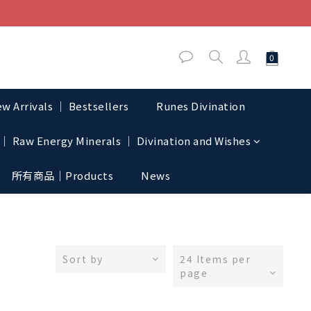
w Arrivals │ Bestsellers
Runes Divination
│ Raw Energy Minerals │ Divination and Wishes
所有商品｜Products
News
Sort by
24 Items per
page