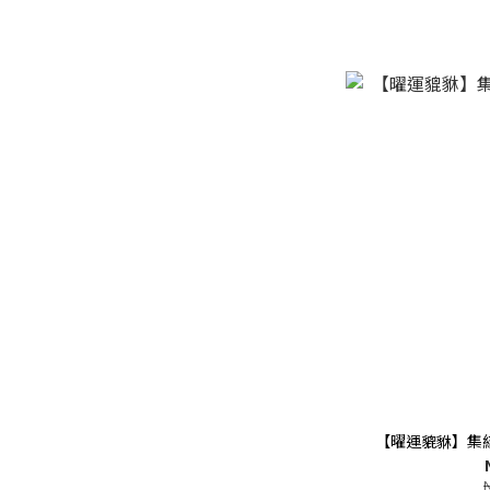
【曜運貔貅】集