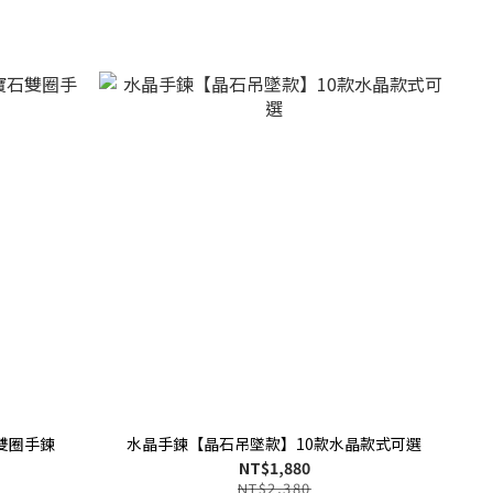
雙圈手鍊
水晶手鍊【晶石吊墜款】10款水晶款式可選
NT$1,880
NT$2,380