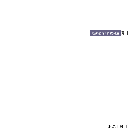
追夢必備/多款可選
水晶手鍊【