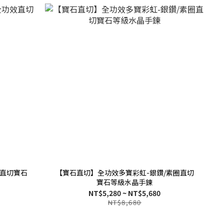
直切寶石
【寶石直切】全功效多寶彩虹-銀鑽/素圈直切
寶石等級水晶手鍊
NT$5,280 ~ NT$5,680
NT$8,680