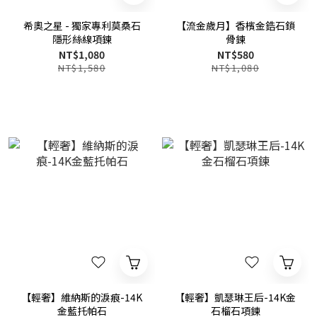
希奧之星 - 獨家專利莫桑石
【流金歲月】香檳金鋯石鎖
隱形絲線項鍊
骨鍊
NT$1,080
NT$580
NT$1,580
NT$1,080
【輕奢】維納斯的淚痕-14K
【輕奢】凱瑟琳王后-14K金
金藍托帕石
石榴石項鍊