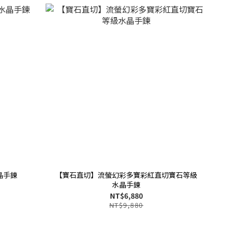
晶手鍊
【寶石直切】流螢幻彩多寶彩紅直切寶石等級
水晶手鍊
NT$6,880
NT$9,880