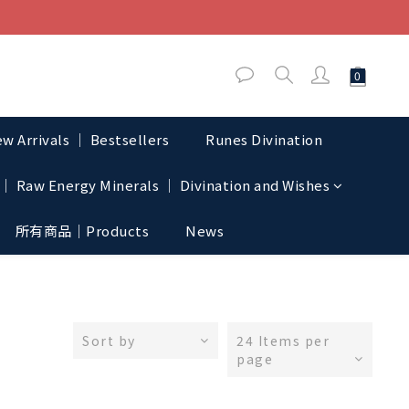
w Arrivals │ Bestsellers
Runes Divination
│ Raw Energy Minerals │ Divination and Wishes
所有商品｜Products
News
Sort by
24 Items per
page