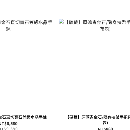
金石直切寶石等級水晶手鍊
【礦藏】原礦青金石/隨身攜帶手把件
袋)
NT$6,580
NT$9,580
NT$880