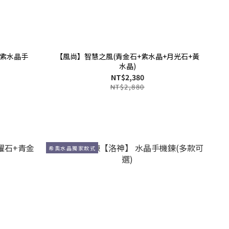
紫水晶手
【風尚】智慧之風(青金石+紫水晶+月光石+黃
水晶)
NT$2,380
NT$2,880
希奧水晶獨家款式