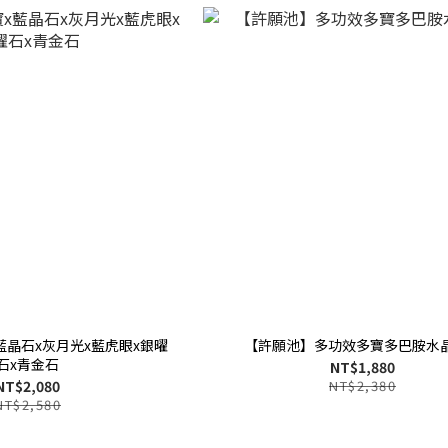
藍晶石x灰月光x藍虎眼x銀曜
【許願池】多功效多寶多巴胺水
石x青金石
NT$1,880
NT$2,080
NT$2,380
NT$2,580