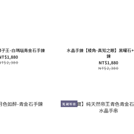
獅子王-白瑪瑙青金石手鍊
水晶手鍊【稜角-真知之眼】黑曜石
鍊
NT$1,880
NT$2,380
NT$1,880
NT$2,380
蒐藏等級