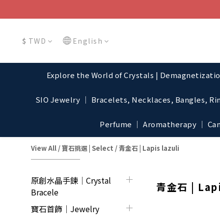
$
TWD
English
Explore the World of Crystals | Demagnetizati
SIO Jewelry │ Bracelets, Necklaces, Bangles, Ri
Perfume │ Aromatherapy │ Cand
View All
/
寶石挑選 | Select
/
青金石 | Lapis lazuli
原創水晶手鍊│Crystal
青金石 | Lapi
Bracele
寶石首飾｜Jewelry