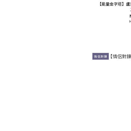
【能量金字塔】盧
情侶對鍊