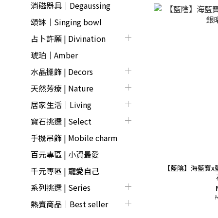
消磁器具｜Degaussing
頌缽｜Singing bowl
占卜許願 | Divination
琥珀｜Amber
水晶擺飾 | Decors
天然芳療 | Nature
居家生活｜Living
寶石挑選 | Select
手機吊飾 | Mobile charm
百元專區 | 小資最愛
【藍陰】海藍寶x
千元專區 | 寵愛自己
系列挑選 | Series
熱賣商品│Best seller