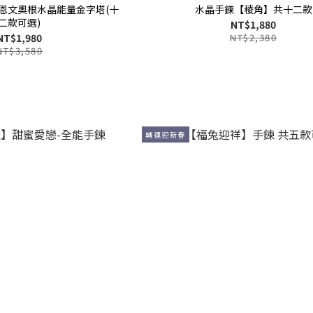
恩文奧根水晶能量金字塔(十
水晶手鍊【稜角】共十二款
二款可選)
NT$1,880
NT$1,980
NT$2,380
NT$3,580
轉運迎新春