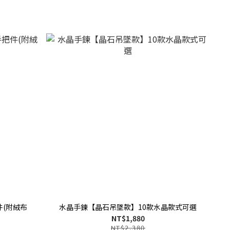
(附絨布
水晶手鍊【晶石吊墜款】10款水晶款式可選
NT$1,880
NT$2,380