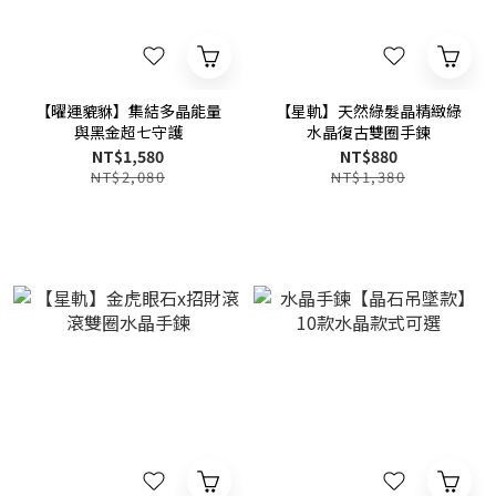
【曜運貔貅】集結多晶能量
【星軌】天然綠髮晶精緻綠
與黑金超七守護
水晶復古雙圈手鍊
NT$1,580
NT$880
NT$2,080
NT$1,380