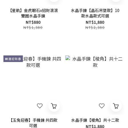
【星軌】金虎眼石x招財滾滾
水晶手鍊【晶石吊墜款】10
雙圈水晶手鍊
款水晶款式可選
NT$880
NT$1,880
NT$1,380
NT$2,380
轉運迎新春
【玉兔迎春】手機鍊 共四款
水晶手鍊【稜角】共十二款
可選
NT$1,880