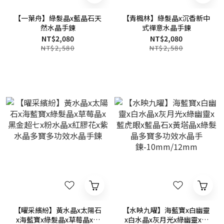
【一葉舟】綠髮晶x藍晶石天
【青楓林】綠髮晶x沉香新中
然水晶手鍊
式禪意水晶手鍊
NT$2,080
NT$2,080
NT$2,580
NT$2,580
【曜采繽紛】黃水晶x太陽石
【水映九曜】海藍寶x白幽靈
x海藍寶x綠髮晶x草莓晶x黑
x白水晶x灰月光x綠幽靈x藍