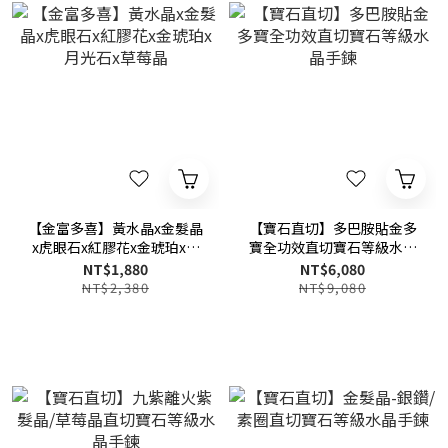
【金富多喜】黃水晶x金髮晶
【寶石直切】多巴胺貼金多
x虎眼石x紅膠花x金琥珀x月
寶全功效直切寶石等級水晶
光石x草莓晶
手鍊
NT$1,880
NT$6,080
NT$2,380
NT$9,080