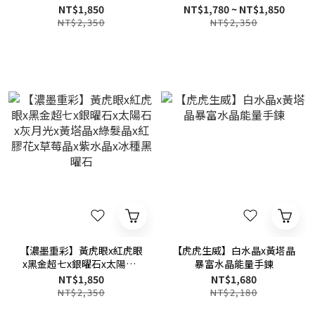
金超七x粉水晶x紅膠花x紫水
虎眼x藍晶石x黃塔晶x綠髮晶
NT$1,850
NT$1,780 ~ NT$1,850
晶多寶多功效水晶手鍊
多寶多功效水晶手
NT$2,350
NT$2,350
鍊-10mm/12mm
【濃墨重彩】黃虎眼x紅虎眼
【虎虎生威】白水晶x黃塔晶
x黑金超七x銀曜石x太陽石x
暴富水晶能量手鍊
灰月光x黃塔晶x綠髮晶x紅膠
NT$1,850
NT$1,680
花x草莓晶x紫水晶x冰種黑曜
NT$2,350
NT$2,180
石