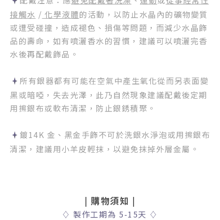
配戴注意：應
避免配戴著洗澡
、
運動
或
從事經常性
接觸水
/
化學液體
的活動，以防止水晶內的礦物變質
或遭受碰撞，造成褪色、損傷等問題，而減少水晶飾
品的壽命，如有噴灑香水的習慣，建議可以噴灑完香
水後再配戴飾品。
所有銀器都有可能在空氣中產生氧化從而另表面變
黑或暗啞，失去光澤，此乃自然現象建議配戴後定期
用擦銀布或軟布清潔，防止銀銹積聚。
鍍14K 金、黑金手飾不可於洗銀水淨泡或用擦銀布
清潔，建議用小羊皮輕抹，以避免抹掉外層金屬。
|
購物須知
|
♢
製作工期為 5-15天
♢