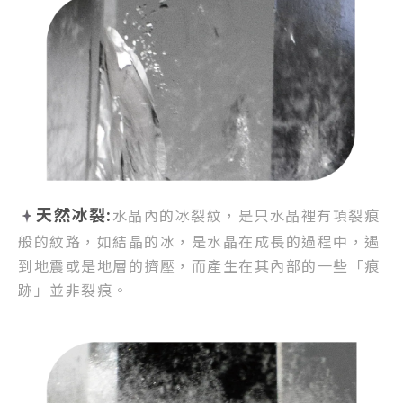
天然冰裂:
水晶內的冰裂紋，
是只水晶裡有項裂痕
般的紋路，
如結晶的冰，是水晶在成長的過程中，
遇
到地震或是地層的擠壓，
而產生在其內部的一些「痕
跡」並非裂痕。