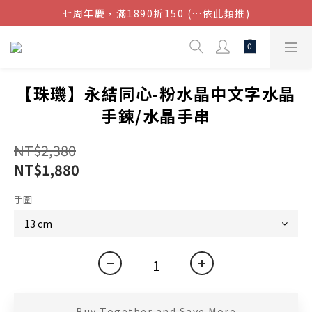
七周年慶，滿1890折150 (…依此類推)
結帳金額滿$1080超取免運
點我加入官方LINE帳號，獲得50元現金券
結帳金額滿$1080超取免運
【珠璣】永結同心-粉水晶中文字水晶
手鍊/水晶手串
NT$2,380
NT$1,880
手圍
Buy Together and Save More