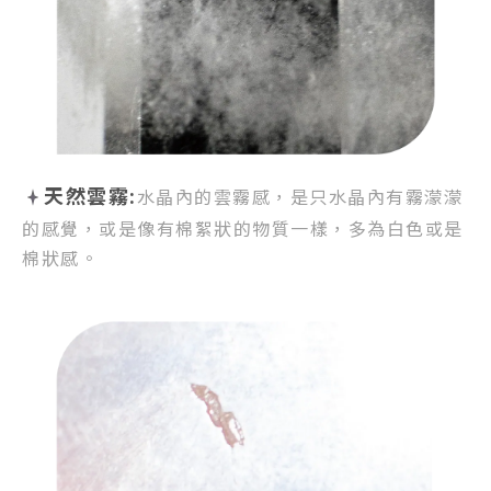
天然雲霧:
水晶內的雲霧感，
是只水晶內有霧濛濛
的感覺，
或是像有棉絮狀的物質一樣，
多為白色或是
棉狀感。