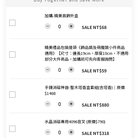
加購-精美首飾外盒
SALE NT$68
精美禮品包裝提袋《飾品類及萌寵類小件商品
適用》【尺寸：邊長19cm，厚度10cm，不適用
部分大件商品，加購前可先向客服詢問】
SALE NT$59
手鍊消磁神器-聖木塔香盒套組(含塔香)│原價
$1468
SALE NT$880
水晶消磁專用4096音叉 (原價$790)
SALE NT$318