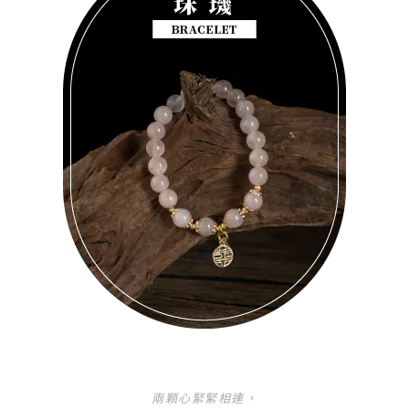
兩顆心緊緊相連，