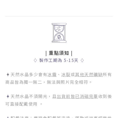
| 重點須知
|
♢
製作工期為 5-15天
♢
天然水晶多少會有
冰霧
、
冰裂
或
其他天然礦缺
所有
商品皆為獨一無二，無法與照片完全相符。
天然水晶不須開光，且
出貨前皆已消磁完畢
收到後
可直接配戴使用 。