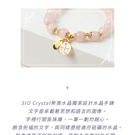
SIO Crystal希奧水晶獨家設計水晶手鍊
文字是承載著思想和語言的圖像。
字裡行間皆珠璣，一筆一劃均銘心。
飽含祝福的文字，與同樣歷經歲月砥礪的水晶。