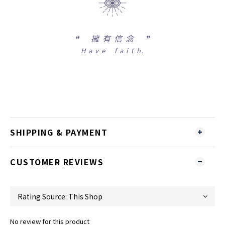
❝
擁 有 信 念 ❞
H a v e f a i t h.
SHIPPING & PAYMENT
CUSTOMER REVIEWS
No review for this product