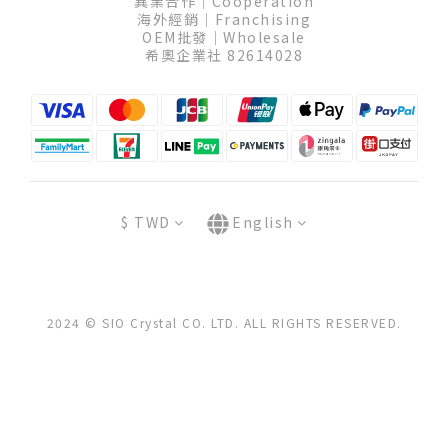
異業合作│Cooperation
海外經銷│Franchising
OEM批發│Wholesale
希奧企業社 82614028
$
TWD
English
2024 © SIO Crystal CO. LTD. ALL RIGHTS RESERVED.