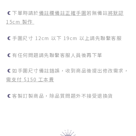
下單時請於
備註欄備註正確手圍
若無備註
將默認
15cm 製作
手圍尺寸 12cm 以下 19cm 以上請先聯繫客服
有任何問題請先聯繫客服人員後再下單
如手圍尺寸備註錯誤，收到商品後提出修改需求，
需支付 $150 工本費
客製訂製商品，除品質問題外不接受退換貨