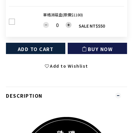
單格消磁盒(原價$1180)
SALE NT$550
ADD TO CART
BUY NOW
Add to Wishlist
DESCRIPTION