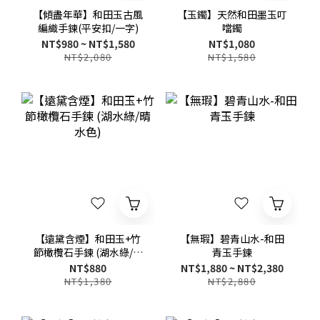
【傾盡年華】和田玉古風
【玉鐲】天然和田墨玉叮
編織手鍊(平安扣/一字)
噹鐲
NT$980 ~ NT$1,580
NT$1,080
NT$2,080
NT$1,580
【遠黛含煙】和田玉+竹
【無瑕】碧青山水-和田
節橄欖石手鍊 (湖水綠/晴
青玉手鍊
水色)
NT$880
NT$1,880 ~ NT$2,380
NT$1,380
NT$2,880