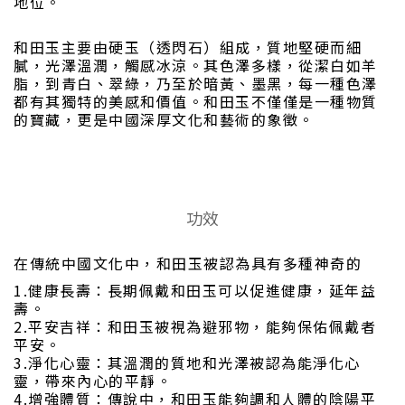
地位。
和田玉主要由硬玉（透閃石）組成，質地堅硬而細
膩，光澤溫潤，觸感冰涼。其色澤多樣，從潔白如羊
脂，到青白、翠綠，乃至於暗黃、墨黑，每一種色澤
都有其獨特的美感和價值。和田玉不僅僅是一種物質
的寶藏，更是中國深厚文化和藝術的象徵。
功效
在傳統中國文化中，和田玉被認為具有多種神奇的
1.健康長壽：長期佩戴和田玉可以促進健康，延年益
壽。
2.平安吉祥：和田玉被視為避邪物，能夠保佑佩戴者
平安。
3.淨化心靈：其溫潤的質地和光澤被認為能淨化心
靈，帶來內心的平靜。
4.增強體質：傳說中，和田玉能夠調和人體的陰陽平