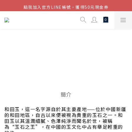
點我加入官方LINE帳號，獲得50元現金券
結帳金額滿$1080超取免運
結帳金額滿$1080超取免運
☾⋆ 和田玉｜
Hotian Jade
簡介
和田玉，這一名字源自於其主要產地——位於中國新疆
的和田地區，自古以來便被視為貴重的玉石之一。和
田玉以其溫潤細膩、色澤純淨而聞名於世，被稱
為“玉石之王”，在中國的玉文化中占有舉足輕重的