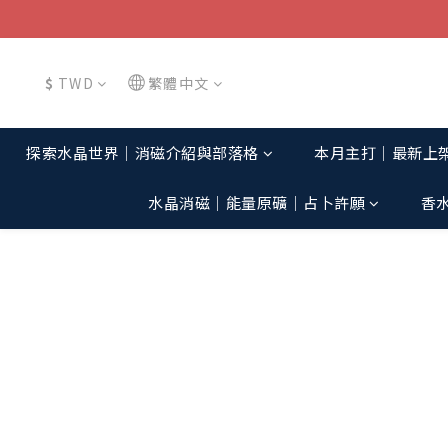
$
TWD
繁體中文
探索水晶世界│消磁介紹與部落格
本月主打│最新上
水晶消磁│能量原礦│占卜許願
香