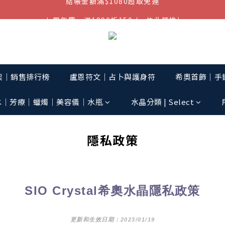
七周年慶，滿1890折150 (…依此類推)
結帳金額滿$1080超取免運
點我加入官方LINE帳號，獲得50元現金券
結帳金額滿$1080超取免運
架│銷售排行榜
盧恩符文｜占卜與護身符
希奧首飾│手鏈
水│芳療│蠟燭│美容儀│水瓶
水晶分類 | Select
隱私政策
SIO Crystal
希奧水晶隱私政策
更新和生效日期：2023/01/19