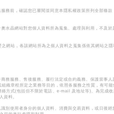
站服務前，確認您已審閱並同意本隱私權政策所列全部條款
希奧水晶網站對您個人資料所為蒐集、處理與利用，不及於
營之網站，各該網站所為之個人資料之蒐集係依其網站之隱
子商務服務、售後服務、履行法定或合約義務、保護當事人
或組織章程所定之業務等目的，依照
各服務之性質，有可能
聯絡方式
(
包括但不限於電話、
e-mail
及地址等
)
、為完成收
人資料。
以識別使用者身分的個人資料、消費與交易資料，或日後經