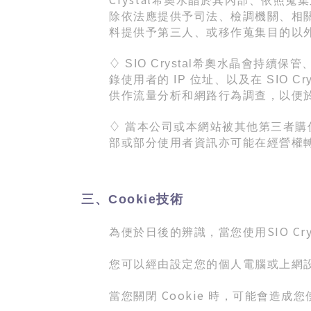
希奧水晶於其內部、依照蒐集
除依法應提供予司法、檢調機關、相
料提供予第三人、或移作蒐集目的以
♢
SIO Crystal
希奧水晶會持續保管
錄使用者的
IP
位址、以及在
SIO Cry
供作流量分析和網路行為調查，以便
♢
當本公司或本網站被其他第三者購
部或部分使用者資訊亦可能在經營權
三、Cookie技術
SIO Cry
為便於日後的辨識，當您使用
您可以經由設定您的個人電腦或上網
Cookie
當您關閉
時，可能會造成您