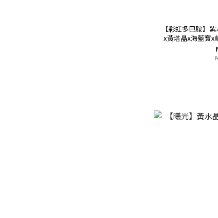
【彩虹多巴胺】紫
x黃塔晶x海藍寶