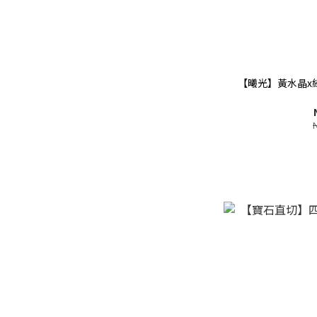
【曦光】黃水晶x