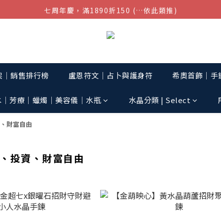
七周年慶，滿1890折150 (…依此類推)
結帳金額滿$1080超取免運
點我加入官方LINE帳號，獲得50元現金券
結帳金額滿$1080超取免運
架│銷售排行榜
盧恩符文｜占卜與護身符
希奧首飾│手鏈
水│芳療│蠟燭│美容儀│水瓶
水晶分類 | Select
、財富自由
、投資、財富自由