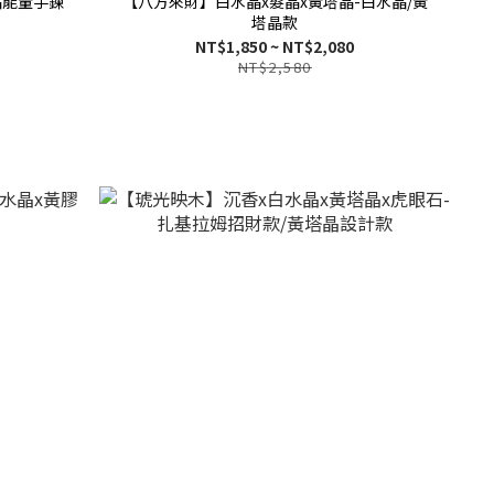
晶能量手鍊
【八方來財】白水晶x髮晶x黃塔晶-白水晶/黃
塔晶款
NT$1,850 ~ NT$2,080
NT$2,580