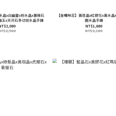
水晶x白幽靈x粉水晶x薔薇石
【金曦映蕊】黃塔晶x紅膠花x黃水晶
x岫玉x天河石多功效水晶手鍊
圈水晶手鍊
NT$2,080
NT$1,680
NT$2,580
NT$2,180