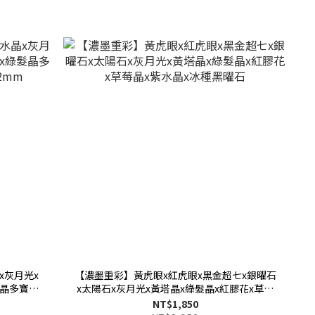
x灰月光x
【濃墨重彩】黃虎眼x紅虎眼x黑金超七x銀曜石
髮晶多寶多
x太陽石x灰月光x黃塔晶x綠髮晶x紅膠花x草莓
m
晶x紫水晶x冰種黑曜石
NT$1,850