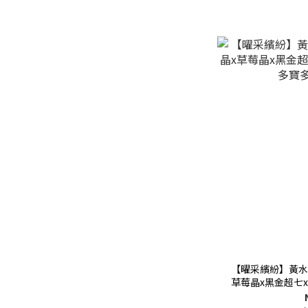
【曜采繽紛】黃水
草莓晶x黑金超七
多