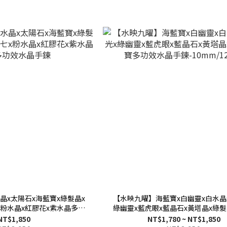
晶x太陽石x海藍寶x綠髮晶x
【水映九曜】海藍寶x白幽靈x白水晶
x粉水晶x紅膠花x紫水晶多寶
綠幽靈x藍虎眼x藍晶石x黃塔晶x綠
功效水晶手鍊
功效水晶手鍊-10mm/12m
NT$1,850
NT$1,780 ~ NT$1,850