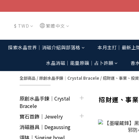
$
TWD
繁體中文
探索水晶世界│消磁介紹與部落格
本月主打│最新上
水晶消磁│能量原礦│占卜許願
香
全部商品
/
原創水晶手鍊│Crystal Bracele
/
招財運、事業、投資
原創水晶手鍊│Crystal
招財運、事業
Bracele
寶石首飾｜Jewelry
消磁器具｜Degaussing
頌缽｜Singing bowl