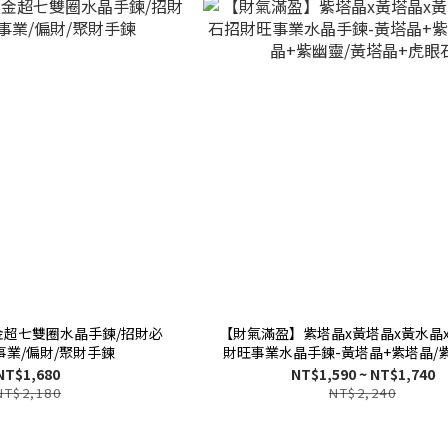
金超七雙圈水晶手鍊/招財必
【財氣滿盈】紫塔晶x黃塔晶x黃水晶
事業/偏財/聚財手鍊
財旺事業水晶手鍊-黃塔晶+紫塔晶/
幽靈/黃塔晶+虎眼石
NT$1,680
NT$1,590 ~ NT$1,740
NT$2,180
NT$2,240