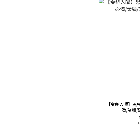
【金絲入曜】黑
備/業績/