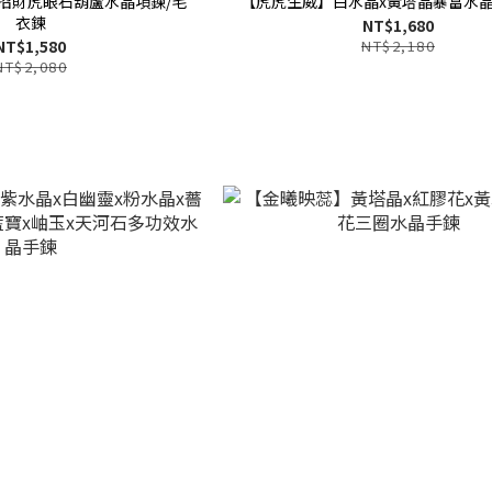
招財虎眼石葫蘆水晶項鍊/毛
【虎虎生威】白水晶x黃塔晶暴富水
衣鍊
NT$1,680
NT$1,580
NT$2,180
NT$2,080