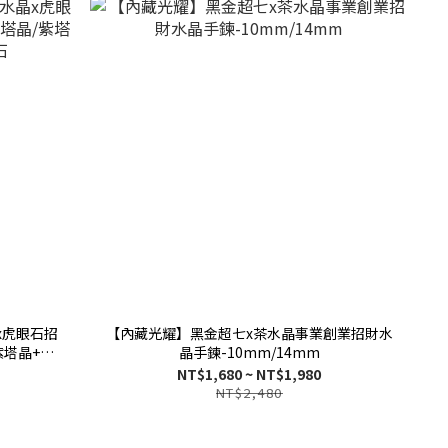
x虎眼石招
【內藏光耀】黑金超七x茶水晶事業創業招財水
紫塔晶+紫
晶手鍊-10mm/14mm
NT$1,680 ~ NT$1,980
NT$2,480