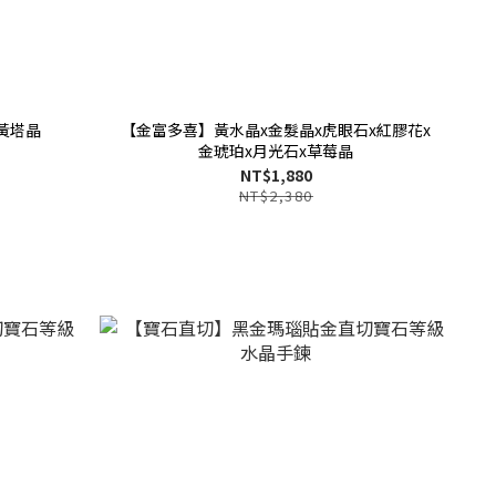
黃塔晶
【金富多喜】黃水晶x金髮晶x虎眼石x紅膠花x
金琥珀x月光石x草莓晶
NT$1,880
NT$2,380