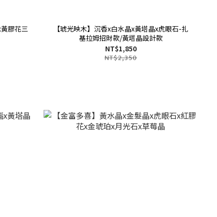
x黃膠花三
【琥光映木】沉香x白水晶x黃塔晶x虎眼石-扎
基拉姆招財款/黃塔晶設計款
NT$1,850
NT$2,350