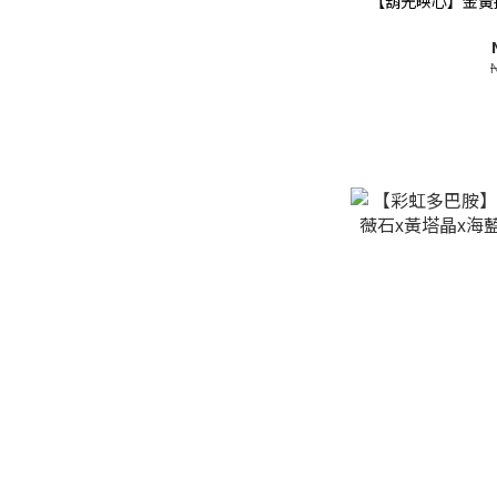
【葫光映心】金黃