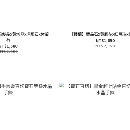
綠髮晶x黃塔晶x虎眼石x紫螢
【樓蘭】藍晶石x黃膠花x紅瑪瑙x
石
NT$1,850
NT$1,580
NT$2,350
NT$2,080