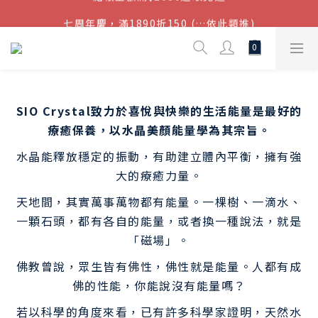
結帳金額滿$1080超取免運
七周年慶，滿1890折150 (…依此類推)
點我加入官方LINE帳號，獲得50元現金券
結帳金額滿$1080超取免運
SIO Crystal致力於喜悅與快樂的生活能量是最好的
療癒保養，以水晶美顏能量學為其宗旨。
水晶能釋放穩定的振動，有助建立體內平衡，擁有強
大的療癒力量。
天地間，其實萬事萬物都有能量。一棵樹、一滴水、
一顆石頭，都有各自的能量，或者換一種說法，就是
「磁場」。
佛教曾說，眾生皆有佛性，佛性就是能量。人都有成
佛的性能，你能說沒有能量嗎？
若以科學的角度來看，已有許多科學家證明，天然水