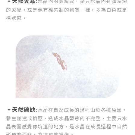
天然雲霧:
水晶內的雲霧感，
是只水晶內有霧濛濛
的感覺，
或是像有棉絮狀的物質一樣，
多為白色或是
棉狀感。
天然礦缺:
水晶在自然成長的過程由於各種原因，
發生碰撞或擠壓，
造成水晶型態的不完整，
主要只水
晶表面感覺像坑漥的地方，
是水晶在成長過程中自然
形成的而非人為造成的損傷。