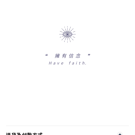
❝
擁 有 信 念 ❞
H a v e f a i t h.
送貨及付款方式