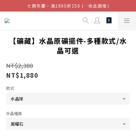
七周年慶，滿1890折150 (…依此類推)
結帳金額滿$1080超取免運
點我加入官方LINE帳號，獲得50元現金券
結帳金額滿$1080超取免運
【礦藏】水晶原礦擺件-多種款式/水
晶可選
NT$2,380
NT$1,880
款式
水晶種類