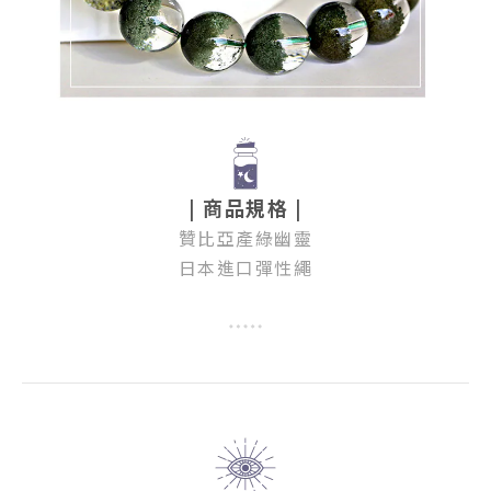
| 商品規格 |
贊比亞產綠幽靈
日本進口彈性繩