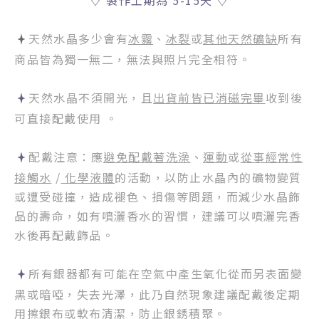
天然水晶多少會有
冰霧
、
冰裂
或
其他天然礦缺
所有
商品皆為獨一無二，無法與照片完全相符。
天然水晶不須開光，且
出貨前皆已消磁完畢
收到後
可直接配戴使用 。
配戴注意：應
避免配戴著洗澡
、
運動
或
從事經常性
接觸水
/
化學液體
的活動，以防止水晶內的礦物變質
或遭受碰撞，造成褪色、損傷等問題，而減少水晶飾
品的壽命，如有噴灑香水的習慣，建議可以噴灑完香
水後再配戴飾品。
所有銀器都有可能在空氣中產生氧化從而另表面變
黑或暗啞，失去光澤，此乃自然現象建議配戴後定期
用擦銀布或軟布清潔，防止銀銹積聚。