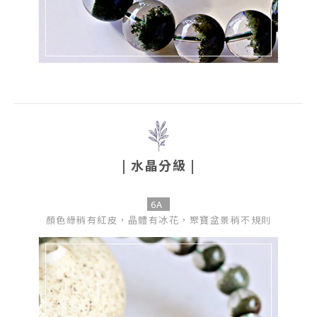
| 水晶分級 |
6A
顏色綠稍有紅皮，晶體有冰花，聚寶盆景稍不規則