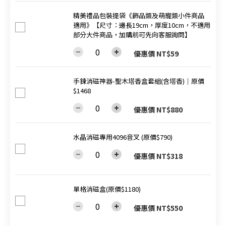
精美禮品包裝提袋《飾品類及萌寵類小件商品
適用》【尺寸：邊長19cm，厚度10cm，不適用
部分大件商品，加購前可先向客服詢問】
優惠價 NT$59
手鍊消磁神器-聖木塔香盒套組(含塔香)│原價
$1468
優惠價 NT$880
水晶消磁專用4096音叉 (原價$790)
優惠價 NT$318
單格消磁盒(原價$1180)
優惠價 NT$550