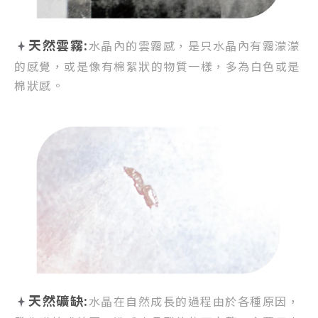
天然雲霧:
水晶內的雲霧感，
是只水晶內有霧濛濛
的感覺，
或是像有棉絮狀的物質一樣，
多為白色或是
棉狀感。
天然礦缺:
水晶在自然成長的過程由於各種原因，