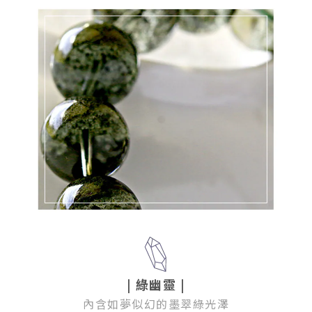
| 綠幽靈
|
內含如夢似幻的墨翠綠光澤