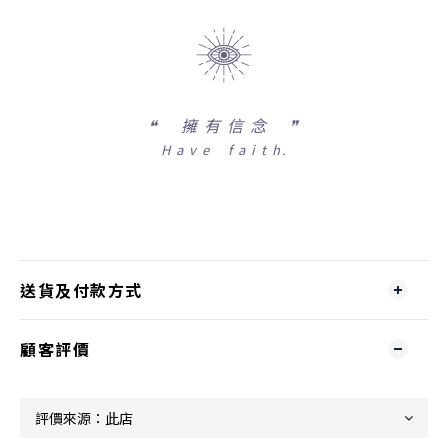
❝
擁 有 信 念 ❞
H a v e f a i t h.
送貨及付款方式
顧客評價