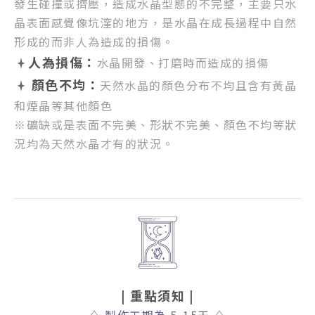
發生碰撞或擠壓，
造成水晶型態的不完整，
主要只水
晶表面感覺像坑漥的地方，
是水晶在成長過程中自然
形成的而非人為造成的損傷。
人為損傷：
水晶開發、打磨時而造成的損傷
顏色不均：
天然水晶的顏色分布不均且含有黃晶
和煙晶等其他顏色
※礦缺或是表面不完美、形狀不完美、顏色不均等狀
況均為天然水晶才有的狀況。
| 重點須知
|
♢
製作工期為 5-15天
♢