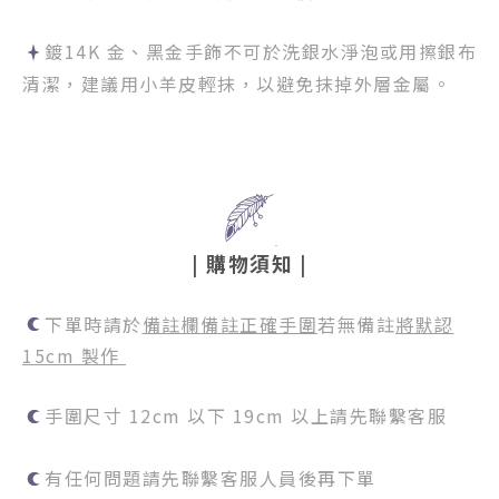
鍍14K 金、黑金手飾不可於洗銀水淨泡或用擦銀布
清潔，建議用小羊皮輕抹，以避免抹掉外層金屬。
|
購物須知
|
下單時請於
備註欄備註正確手圍
若無備註
將默認
15cm 製作
手圍尺寸 12cm 以下 19cm 以上請先聯繫客服
有任何問題請先聯繫客服人員後再下單