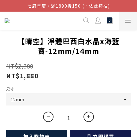
七周年慶，滿1890折150 (…依此類推)
結帳金額滿$1080超取免運
點我加入官方LINE帳號，獲得50元現金券
結帳金額滿$1080超取免運
【晴空】淨體巴西白水晶x海藍
寶-12mm/14mm
NT$2,380
NT$1,880
尺寸
加入購物車
立即購買