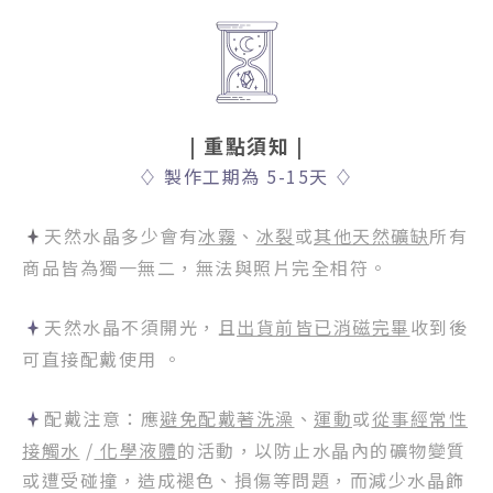
| 重點須知
|
♢
製作工期為 5-15天
♢
天然水晶多少會有
冰霧
、
冰裂
或
其他天然礦缺
所有
商品皆為獨一無二，無法與照片完全相符。
天然水晶不須開光，且
出貨前皆已消磁完畢
收到後
可直接配戴使用 。
配戴注意：應
避免配戴著洗澡
、
運動
或
從事經常性
接觸水
/
化學液體
的活動，以防止水晶內的礦物變質
或遭受碰撞，造成褪色、損傷等問題，而減少水晶飾