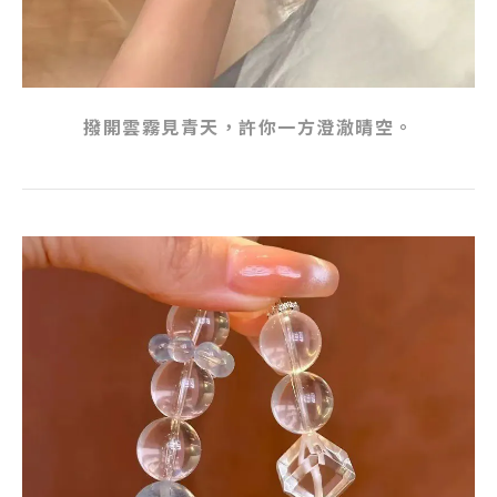
撥開雲霧見青天，許你一方澄澈晴空。