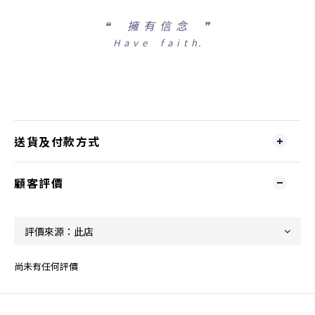
❝
擁 有 信 念 ❞
H a v e f a i t h.
送貨及付款方式
顧客評價
尚未有任何評價