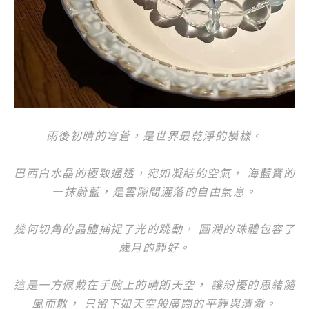
雨後初晴的穹蒼，是世界最乾淨的模樣。
巴西白水晶的極致通透，宛如凝結的空氣， 海藍寶的
一抹蔚藍，是雲隙間灑落的自由氣息。
幾何切角的晶體捕捉了光的跳動， 圓潤的珠體包容了
歲月的靜好。
這是一方佩戴在手腕上的晴朗天空， 讓紛擾的思緒隨
風而散， 只留下如天空般廣闊的平靜與清澈。