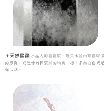
天然雲霧:
水晶內的雲霧感，
是只水晶內有霧濛濛
的感覺，
或是像有棉絮狀的物質一樣，
多為白色或是
棉狀感。