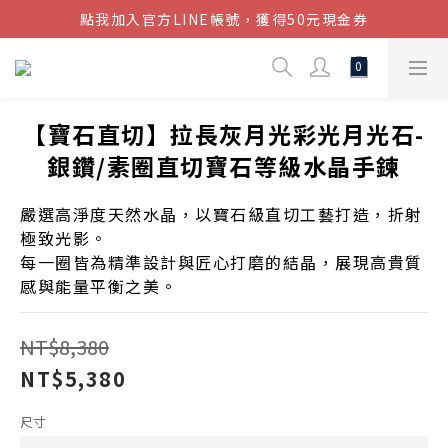
點我加入官方LINE帳號，獲得50元現金券
結帳金額滿$1080超取免運
結帳金額滿$1080超取免運
【寶石直切】拉長灰月光彩光月光石-
銀鑽/素圈直切寶石等級水晶手鍊
嚴選高淨度天然水晶，以寶石級直切工藝打造，折射
極致光影。
每一圈皆為精準設計與匠心打磨的結晶，展現高貴質
感與能量平衡之美。
NT$8,380
NT$5,380
尺寸