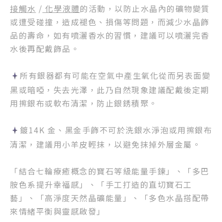
接觸水
/
化學液體
的活動，以防止水晶內的礦物變質
或遭受碰撞，造成褪色、損傷等問題，而減少水晶飾
品的壽命，如有噴灑香水的習慣，建議可以噴灑完香
水後再配戴飾品。
所有銀器都有可能在空氣中產生氧化從而另表面變
黑或暗啞，失去光澤，此乃自然現象建議配戴後定期
用擦銀布或軟布清潔，防止銀銹積聚。
鍍14K 金、黑金手飾不可於洗銀水淨泡或用擦銀布
清潔，建議用小羊皮輕抹，以避免抹掉外層金屬。
「結合七輪療癒概念的寶石等級能量手鍊」、「多巴
胺色系提升幸福感」、「手工打造的直切寶石工
藝」、「高淨度天然晶礦能量」、「多色水晶搭配帶
來情緒平衡與靈感啟發」