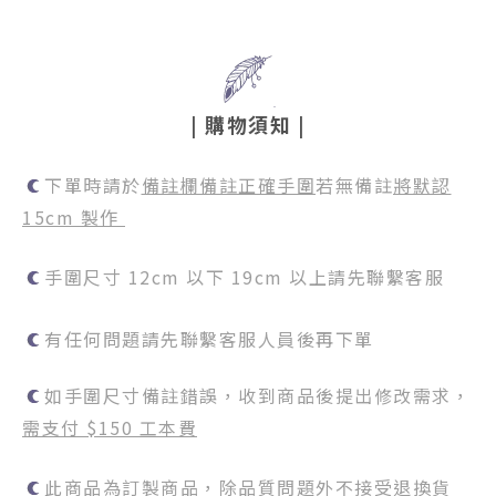
|
購物須知
|
下單時請於
備註欄備註正確手圍
若無備註
將默認
15cm 製作
手圍尺寸 12cm 以下 19cm 以上請先聯繫客服
有任何問題請先聯繫客服人員後再下單
如手圍尺寸備註錯誤，收到商品後提出修改需求，
需支付 $150 工本費
此商品為訂製商品，除品質問題外不接受退換貨