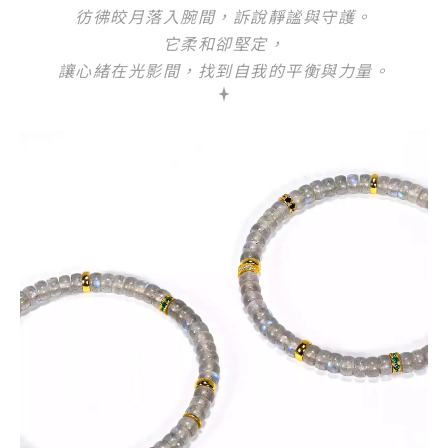
彷彿皎月落入腕間，訴說靜謐與守護。
它柔和卻堅定，
讓心緒在光影間，找到自我的平衡與力量。