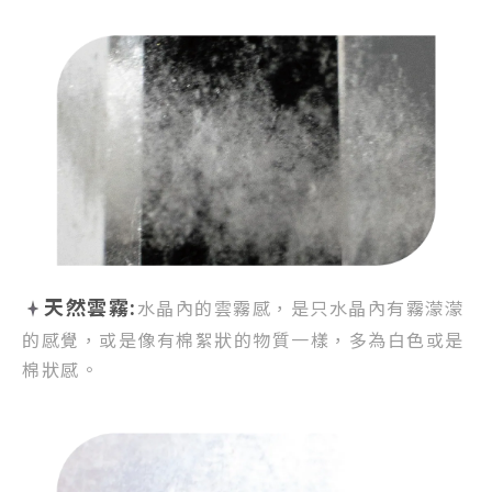
天然雲霧:
水晶內的雲霧感，
是只水晶內有霧濛濛
的感覺，
或是像有棉絮狀的物質一樣，
多為白色或是
棉狀感。