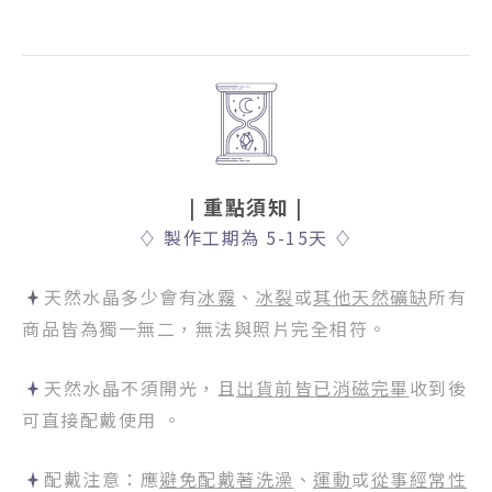
| 重點須知
|
♢
製作工期為 5-15天
♢
天然水晶多少會有
冰霧
、
冰裂
或
其他天然礦缺
所有
商品皆為獨一無二，無法與照片完全相符。
天然水晶不須開光，且
出貨前皆已消磁完畢
收到後
可直接配戴使用 。
配戴注意：應
避免配戴著洗澡
、
運動
或
從事經常性