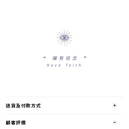
❝
擁 有 信 念 ❞
H a v e f a i t h.
送貨及付款方式
顧客評價