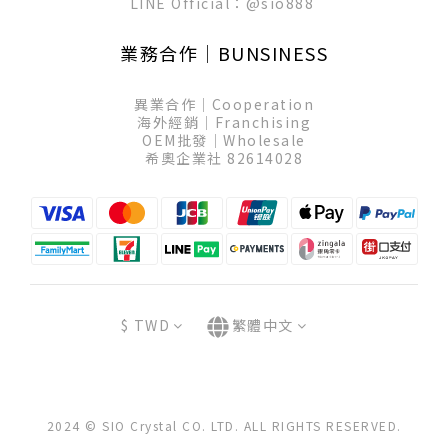
LINE Official：
@sio888
業務合作│BUNSINESS
異業合作│Cooperation
海外經銷│Franchising
OEM批發│Wholesale
希奧企業社 82614028
$
TWD
繁體中文
2024 © SIO Crystal CO. LTD. ALL RIGHTS RESERVED.