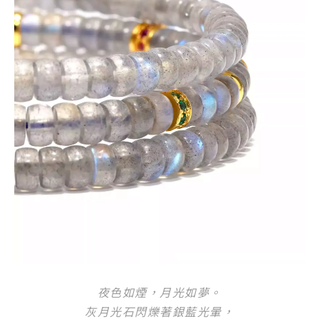
夜色如煙，月光如夢。
灰月光石閃爍著銀藍光暈，