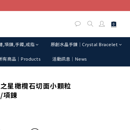
,項鍊,手鐲,戒指
原創水晶手鍊│Crystal Bracelet
所有商品｜Products
活動訊息│News
立即購買
運之星橄欖石切面小顆粒
/項鍊