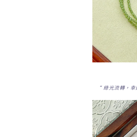
“
綠光流轉，幸