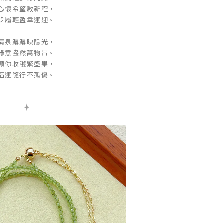
心懷希望啟新程，
步履輕盈幸運迎。
清泉潺潺映陽光，
綠意盎然萬物昌。
願你收穫繁盛果，
福運隨行不孤傷。