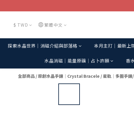
$
TWD
繁體中文
探索水晶世界│消磁介紹與部落格
本月主打│最新上
水晶消磁│能量原礦│占卜許願
香
全部商品
/
原創水晶手鍊│Crystal Bracele
/
星軌│多圈手鍊