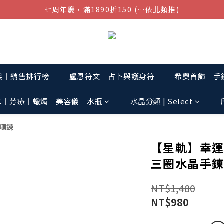
七周年慶，滿1890折150 (…依此類推)
結帳金額滿$1080超取免運
點我加入官方LINE帳號，獲得50元現金券
結帳金額滿$1080超取免運
架│銷售排行榜
盧恩符文｜占卜與護身符
希奧首飾│手鏈
水│芳療│蠟燭│美容儀│水瓶
水晶分類 | Select
/項鍊
【星軌】幸
三圈水晶手鍊
NT$1,480
NT$980