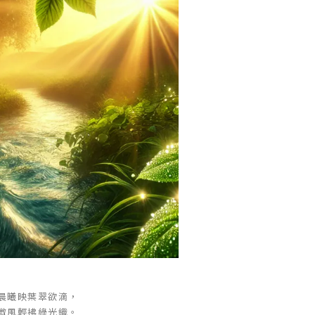
晨曦映葉翠欲滴，
微風輕拂綠光織。