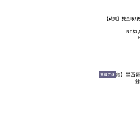
【藏寶】雙金眼線
NT$1,
蒐藏等級