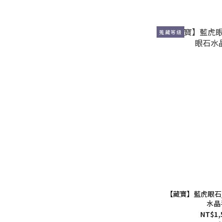
蒐藏等級
【藏寶】藍虎眼石
水晶
NT$1,