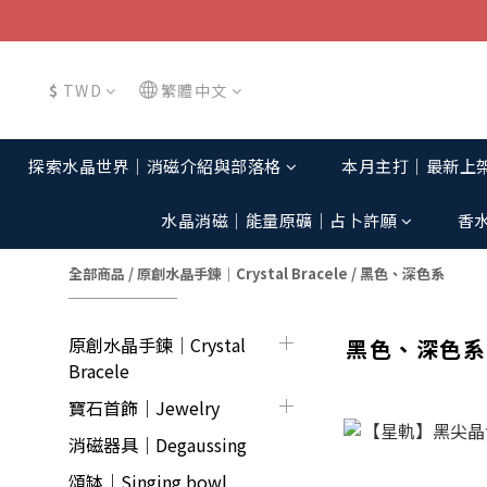
$
TWD
繁體中文
探索水晶世界│消磁介紹與部落格
本月主打│最新上
水晶消磁│能量原礦│占卜許願
香
全部商品
/
原創水晶手鍊│Crystal Bracele
/
黑色、深色系
原創水晶手鍊│Crystal
黑色、深色系
Bracele
寶石首飾｜Jewelry
消磁器具｜Degaussing
頌缽｜Singing bowl