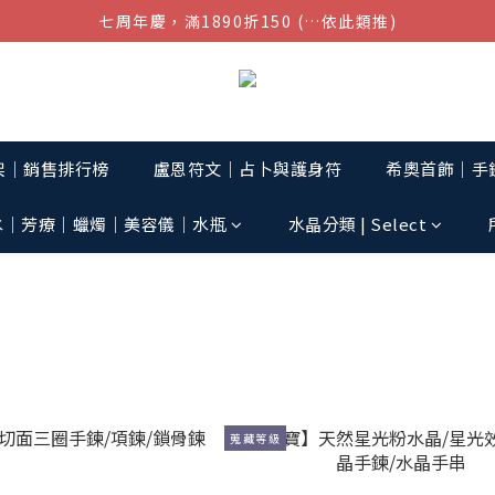
七周年慶，滿1890折150 (…依此類推)
結帳金額滿$1080超取免運
點我加入官方LINE帳號，獲得50元現金券
結帳金額滿$1080超取免運
架│銷售排行榜
盧恩符文｜占卜與護身符
希奧首飾│手鏈
水│芳療│蠟燭│美容儀│水瓶
水晶分類 | Select
蒐藏等級