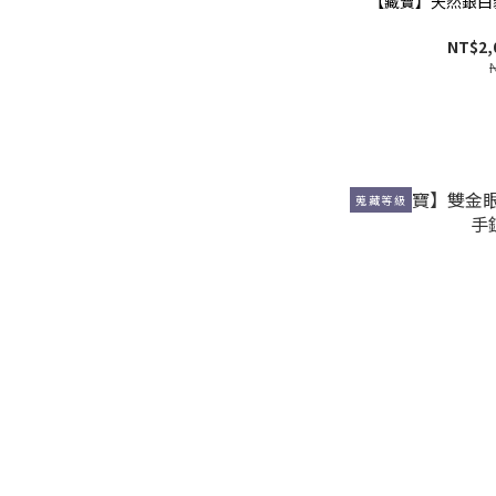
【藏寶】天然銀白
NT$2,
蒐藏等級