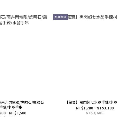
蒐藏等級
/南非閃電眼/虎晴石/鷹眼石
【藏寶】黑閃超七水晶手鍊/水
手鍊/水晶手串
NT$1,780 ~ NT$3,180
580 ~ NT$3,580
NT$3,680