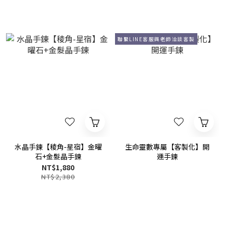
聯繫LINE客服與老師洽談客製
水晶手鍊【稜角-星宿】金曜
生命靈數專屬【客製化】開
石+金髮晶手鍊
運手鍊
NT$1,880
NT$2,380