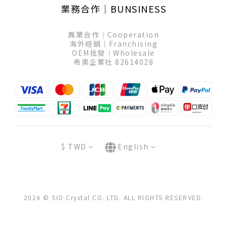
業務合作│BUNSINESS
異業合作│Cooperation
海外經銷│Franchising
OEM批發│Wholesale
希奧企業社 82614028
$
TWD
English
2024 © SIO Crystal CO. LTD. ALL RIGHTS RESERVED.