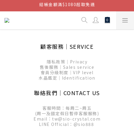
結帳金額滿$1080超取免運
結帳金額滿$1080超取免運
七周年慶，滿1890折150 (…依此類推)
點我加入官方LINE帳號，獲得50元現金券
結帳金額滿$1080超取免運
顧客服務│SERVICE
隱私政策│Privacy
售後服務│Sales service
會員分級制度│VIP level
水晶鑑定│Identification
聯絡我們│CONTACT US
客服時間：每周二~周五
(周一及國定假日暫停客服服務)
Email：tw@sio-crystal.com
LINE Official：
@sio888