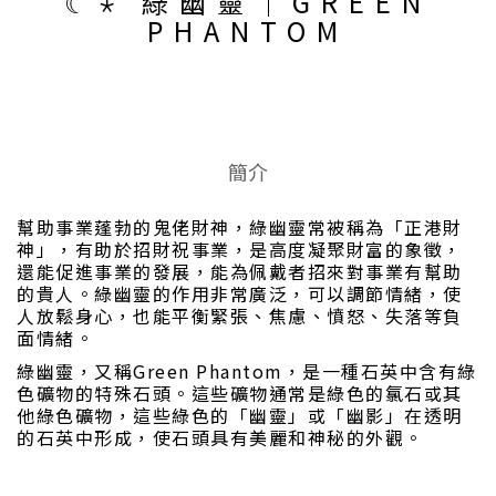
☾⋆ 綠幽靈｜GREEN
PHANTOM
簡介
幫助事業蓬勃的鬼佬財神，綠幽靈常被稱為「正港財
神」，有助於招財祝事業，是高度凝聚財富的象徵，
還能促進事業的發展，能為佩戴者招來對事業有幫助
的貴人。綠幽靈的作用非常廣泛，可以調節情緒，使
人放鬆身心，也能平衡緊張、焦慮、憤怒、失落等負
面情緒。
綠幽靈，又稱Green Phantom，是一種石英中含有綠
色礦物的特殊石頭。這些礦物通常是綠色的氯石或其
他綠色礦物，這些綠色的「幽靈」或「幽影」在透明
的石英中形成，使石頭具有美麗和神秘的外觀。