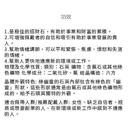
功效
1.是極佳的招財石，有助於事業和財富的累積。
2.可增強佩戴者的自信和吸引有助於事業發展的貴
人。
3.幫助情緒調節，可以平和緊張、焦慮、憤怒和失落
的情緒。
4.幫助人更快地適應新的環境或工作。
物理及化學性質: 類別：石英 礦物：含氯石或其他綠
色礦物 化學成分：二氧化矽、氯 結晶構造：六方
晶體外觀特色: 綠幽靈的石英內部包含有綠色的「幽
靈」形狀，這些形狀通常是由氯石或其他綠色礦物形
成的，給予石頭其獨特的外觀。
適合佩帶人群/推薦配戴人群: 女性、缺乏自信者、經
商或想要創業的人、在新環境或新工作中感到不適應
的人。