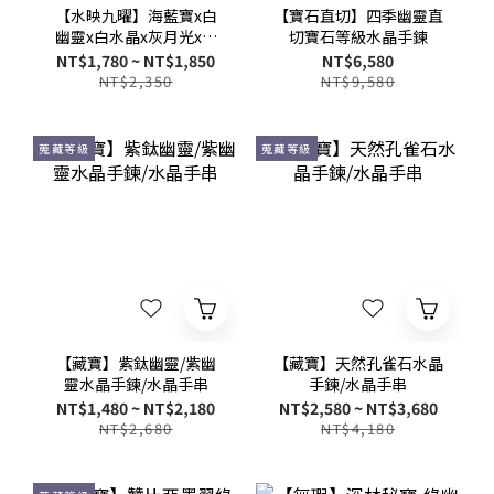
【水映九曜】海藍寶x白
【寶石直切】四季幽靈直
幽靈x白水晶x灰月光x綠
切寶石等級水晶手鍊
幽靈x藍虎眼x藍晶石x黃
NT$1,780 ~ NT$1,850
NT$6,580
塔晶x綠髮晶多寶多功效
NT$2,350
NT$9,580
水晶手鍊-10mm/12mm
蒐藏等級
蒐藏等級
【藏寶】紫鈦幽靈/紫幽
【藏寶】天然孔雀石水晶
靈水晶手鍊/水晶手串
手鍊/水晶手串
NT$1,480 ~ NT$2,180
NT$2,580 ~ NT$3,680
NT$2,680
NT$4,180