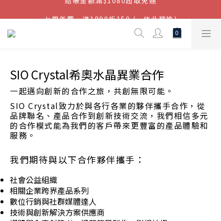
結帳金額滿$1080超取免運
七周年慶，滿1890折150 (…依此類推)
點我加入官方LINE帳號，獲得50元現金券
結帳金額滿$1080超取免運
SIO Crystal希奧水晶異業合作
一起邁向創新的合作之旅，共創無限可能。
SIO Crystal致力於與各行各業的夥伴攜手合作，從
品牌聯名、產品合作到創新技術交流，我們相信多元
的合作模式能為我們的客戶帶來更豐富的產品體驗和
服務。
我們期待與以下合作夥伴攜手：
社會公益組織
相關企業跨界產品系列
數位行銷與社群媒體達人
技術與創新解決方案供應商