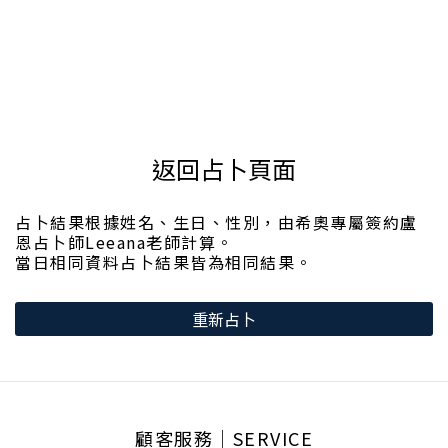
返回占卜頁面
占卜結果根據姓名、生日、性別，由希奧專屬簽約盧
恩占卜師Leeana老師計算。
當日相同資料占卜結果皆為相同結果。
重新占卜
顧客服務│SERVICE