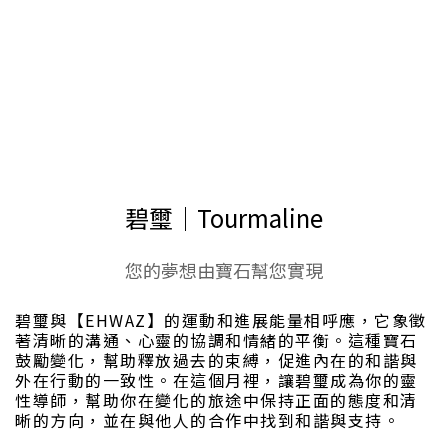
EHWAZ耶華茲 ☾⋆ 本月幸運石｜Lucky
stone
碧璽│Tourmaline
您的夢想由寶石幫您實現
碧璽與【EHWAZ】的運動和進展能量相呼應，它象徵
著清晰的溝通、心靈的協調和情緒的平衡。這種寶石
鼓勵變化，幫助釋放過去的束縛，促進內在的和諧與
外在行動的一致性。在這個月裡，讓碧璽成為你的靈
性導師，幫助你在變化的旅途中保持正面的態度和清
晰的方向，並在與他人的合作中找到和諧與支持。