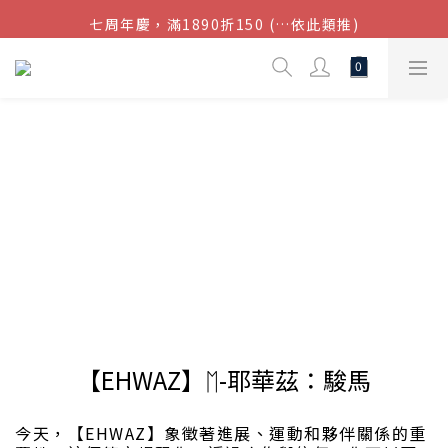
七周年慶，滿1890折150 (…依此類推)
結帳金額滿$1080超取免運
點我加入官方LINE帳號，獲得50元現金券
結帳金額滿$1080超取免運
【EHWAZ】ᛖ-耶華茲：駿馬
今天，【EHWAZ】象徵著進展、運動和夥伴關係的重