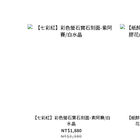
【七彩紅】彩色螢石寶石刻面-紫阿賽/白
【紙醉
水晶
花
NT$1,880
NT$2,380