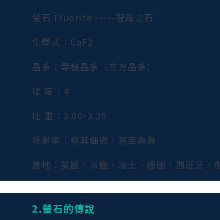
螢石 Fluorite -----智能之石
化學式：CaF2
晶系：等軸晶系（立方晶系）
硬 度：4
比 重：3.00-3.25
折射率：極其細微，甚至為無
產地：英國、法國、瑞士、德國、西班牙、
2.螢石的傳說