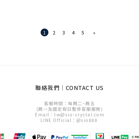
1
2
3
4
5
»
聯絡我們│CONTACT US
客服時間：每周二~周五
(周一及國定假日暫停客服服務)
Email：tw@sio-crystal.com
LINE Official：
@sio888