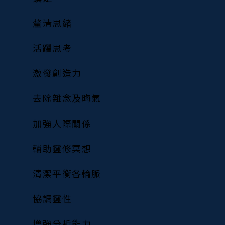
釐清思緒
活躍思考
激發創造力
去除雜念及晦氣
加強人際關係
輔助靈修冥想
清潔平衡各輪脈
協調靈性
增強分析能力