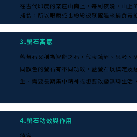
在古代印度的某座山崗上，每到夜晚，山上
捕食，所以眼鏡蛇也紛紛被聚攏過來捕食青
3.螢石寓意
藍螢石又稱為智能之石，代表鎮靜、思考、
同顏色的螢石有不同功效，藍螢石以鎮定及
生、需要長期集中精神或想要改變無聊生活
4.螢石功效與作用
鎮定