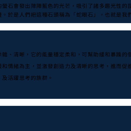
的螢石會發出陣陣藍色的光芒，吸引了諸多趨光性的
蛙。於是人們把這種石頭稱為「蛇眼石」，也就是我
除雜、清晰，它的能量穩定柔和，可幫助緩和暴躁的
緩和情緒為主，並激發創造力及清晰的思考，進而促
，及活躍思考的族群。