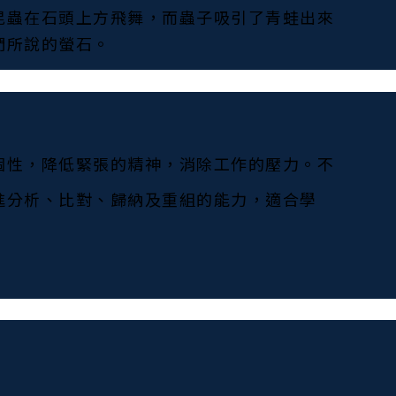
昆蟲在石頭上方飛舞，而蟲子吸引了青蛙出來
們所說的螢石。
個性，降低緊張的精神，消除工作的壓力。不
進分析、比對、歸納及重組的能力，適合學