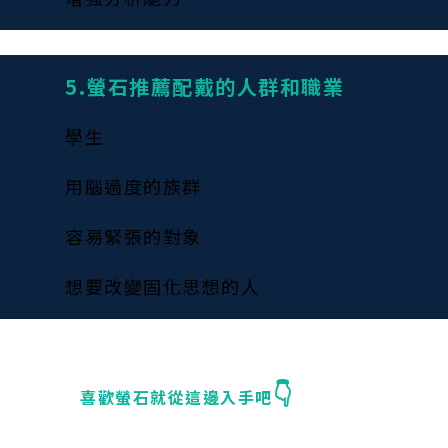
5.螢石推薦配戴的人群和職業
學生
用腦過度的族群
容易緊張的對象
想要改變固化思想的人
👇
喜歡螢石就從這邊入手吧