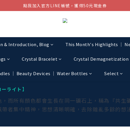
點我加入官方LINE帳號，獲得50元現金券
結帳金額滿$1080超取免運
結帳金額滿$1080超取免運
on & Introduction, Blog
This Month's Highlights │ Ne
ngs
Crystal Bracelet
Crystal Demagnetization 
les │ Beauty Devices │ Water Bottles
Select
 フローライト】
色，而所有顏色都會生長在同一礦石上，稱為『共生
佩帶者集中精神，思想清晰明確，去除雜亂多餘的想