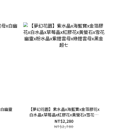
x白幽靈
【夢幻花園】紫水晶x海藍寶x金箔膠花x
白水晶x草莓晶x紅膠花x黃螢石x雪花幽
靈x粉水晶x紫鋰雲母x綠鋰雲母x黑金超
NT$2,280
七
NT$2,780