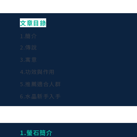
文章目錄
1.簡介
2.傳說
3.寓意
4.功效與作用
5.推薦適合人群
6.水晶新手入手
1.螢石
簡介