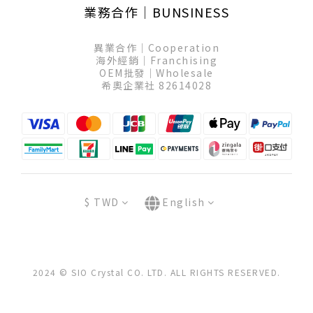
業務合作│BUNSINESS
異業合作│Cooperation
海外經銷│Franchising
OEM批發│Wholesale
希奧企業社 82614028
$
TWD
English
2024 © SIO Crystal CO. LTD. ALL RIGHTS RESERVED.