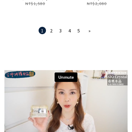
NT$1,580
NT$2,080
1
2
3
4
5
»