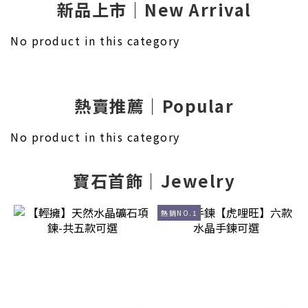
新品上市｜New Arrival
No product in this category
熱賣推薦｜Popular
No product in this category
寶石首飾｜Jewelry
熱銷NO.1