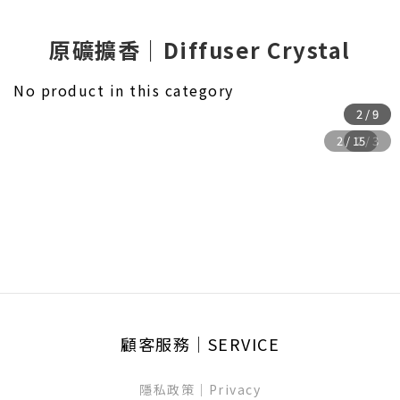
原礦擴香｜Diffuser Crystal
No product in this category
顧客服務│SERVICE
隱私政策│Privacy