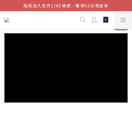
點我加入官方LINE帳號，獲得50元現金券
結帳金額滿$1080超取免運
結帳金額滿$1080超取免運