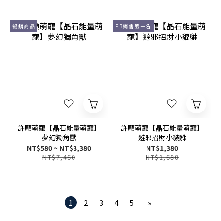
暢銷商品
FB銷售第一名
許願萌寵【晶石能量萌寵】
許願萌寵【晶石能量萌寵】
夢幻獨角獸
避邪招財小貔貅
NT$580 ~ NT$3,380
NT$1,380
NT$7,460
NT$1,680
1
2
3
4
5
»