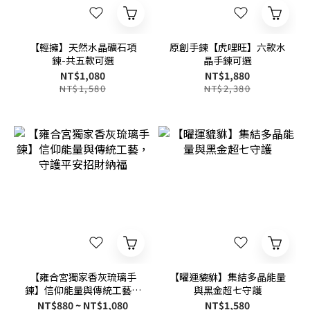
【輕擁】天然水晶礦石項
原創手鍊【虎哩旺】六款水
鍊-共五款可選
晶手鍊可選
NT$1,080
NT$1,880
NT$1,580
NT$2,380
【雍合宮獨家香灰琉璃手
【曜運貔貅】集結多晶能量
鍊】信仰能量與傳統工藝，
與黑金超七守護
守護平安招財納福
NT$880 ~ NT$1,080
NT$1,580