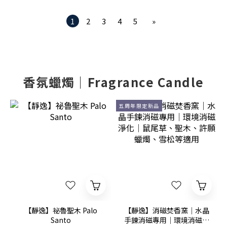
1
2
3
4
5
»
香氛蠟燭｜Fragrance Candle
五周年限定新品
【靜逸】祕魯聖木 Palo
【靜逸】消磁焚香窯│水晶
Santo
手鍊消磁專用│環境消磁淨