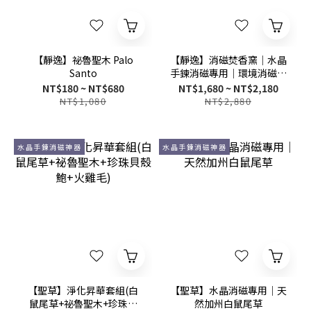
【靜逸】祕魯聖木 Palo
【靜逸】消磁焚香窯│水晶
Santo
手鍊消磁專用│環境消磁淨
化│鼠尾草、聖木、許願蠟
NT$180 ~ NT$680
NT$1,680 ~ NT$2,180
燭、雪松等適用
NT$1,080
NT$2,880
水晶手鍊消磁神器
水晶手鍊消磁神器
【聖草】淨化昇華套組(白
【聖草】水晶消磁專用│天
鼠尾草+祕魯聖木+珍珠貝
然加州白鼠尾草