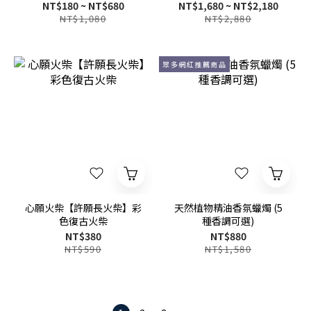
化│鼠尾草、聖木、許願蠟
NT$180 ~ NT$680
NT$1,680 ~ NT$2,180
燭、雪松等適用
NT$1,080
NT$2,880
眾多網紅推薦商品
心願火柴【許願長火柴】彩
天然植物精油香氛蠟燭 (5
色復古火柴
種香調可選)
NT$380
NT$880
NT$590
NT$1,580