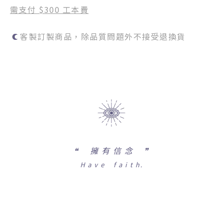
需支付 $300 工本費
客製訂製商品，除品質問題外不接受退換貨
❝
擁 有 信 念 ❞
H a v e f a i t h.