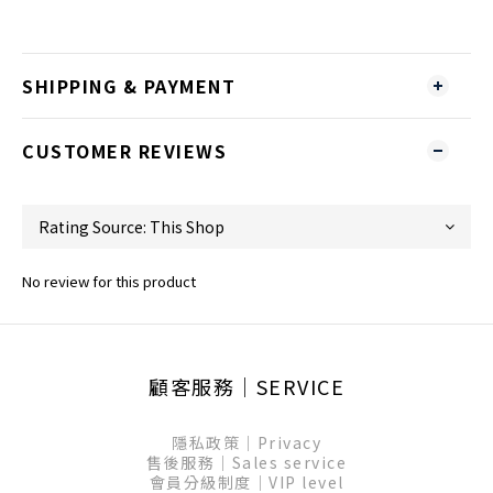
SHIPPING & PAYMENT
CUSTOMER REVIEWS
No review for this product
顧客服務│SERVICE
隱私政策│Privacy
售後服務│Sales service
會員分級制度│VIP level