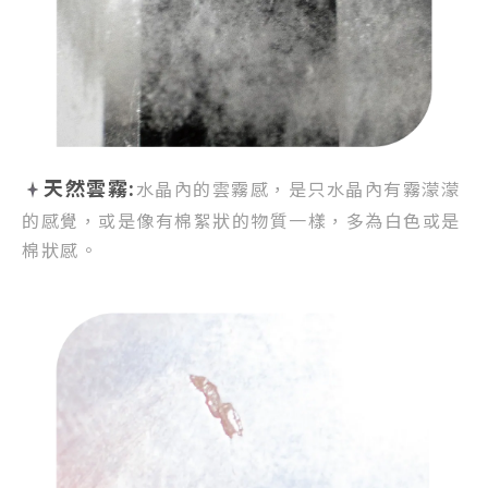
天然雲霧:
水晶內的雲霧感，
是只水晶內有霧濛濛
的感覺，
或是像有棉絮狀的物質一樣，
多為白色或是
棉狀感。