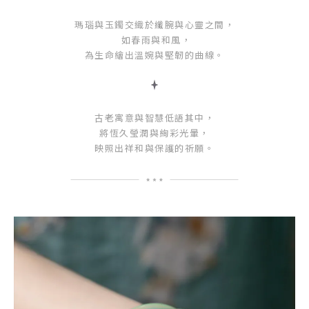
瑪瑙與玉鐲交織於纖腕與心靈之間，
如春雨與和風，
為生命繪出溫婉與堅韌的曲線。
古老寓意與智慧低語其中，
將恆久瑩潤與絢彩光暈，
映照出祥和與保護的祈願。