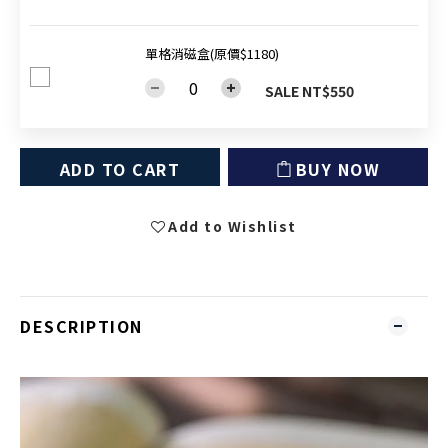
單格消磁盒(原價$1180)
SALE NT$550
ADD TO CART
BUY NOW
Add to Wishlist
DESCRIPTION