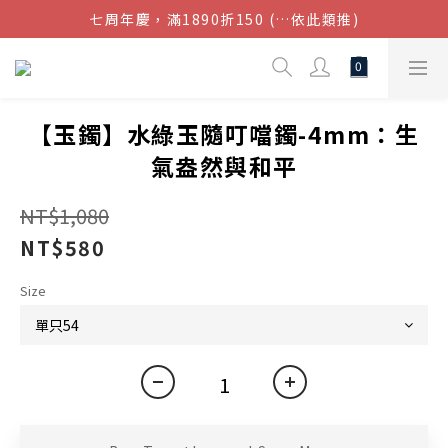
七周年慶，滿1890折150 (…依此類推)
結帳金額滿$1080超取免運
點我加入官方LINE帳號，獲得50元現金券
結帳金額滿$1080超取免運
【玉鐲】水綠玉隨叮噹鐲-4mm：生
氣盎然與和平
NT$1,080
NT$580
Size