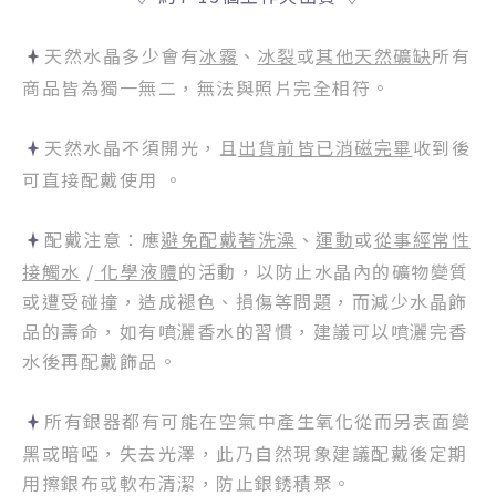
天然水晶多少會有
冰霧
、
冰裂
或
其他天然礦缺
所有
商品皆為獨一無二，無法與照片完全相符。
天然水晶不須開光，且
出貨前皆已消磁完畢
收到後
可直接配戴使用 。
配戴注意：應
避免配戴著洗澡
、
運動
或
從事經常性
接觸水
/
化學液體
的活動，以防止水晶內的礦物變質
或遭受碰撞，造成褪色、損傷等問題，而減少水晶飾
品的壽命，如有噴灑香水的習慣，建議可以噴灑完香
水後再配戴飾品。
所有銀器都有可能在空氣中產生氧化從而另表面變
黑或暗啞，失去光澤，此乃自然現象建議配戴後定期
用擦銀布或軟布清潔，防止銀銹積聚。