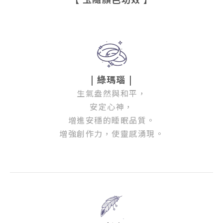
| 綠瑪瑙 |
生氣盎然與和平，
安定心神，
增進安穩的睡眠品質。
增強創作力，使靈感湧現。