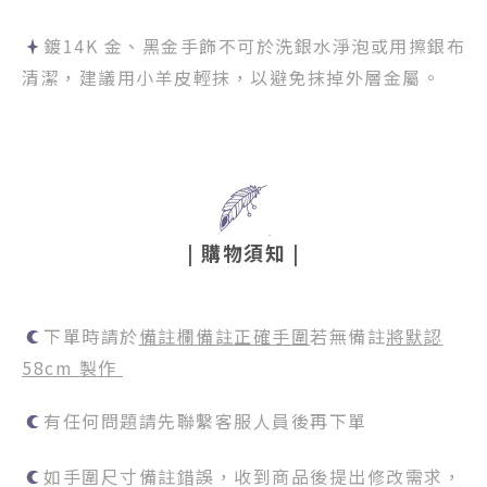
鍍14K 金、黑金手飾不可於洗銀水淨泡或用擦銀布
清潔，建議用小羊皮輕抹，以避免抹掉外層金屬。
|
購物須知
|
下單時請於
備註欄備註正確手圍
若無備註
將默認
58cm
製作
有任何問題請先聯繫客服人員後再下單
如手圍尺寸備註錯誤，收到商品後提出修改需求，