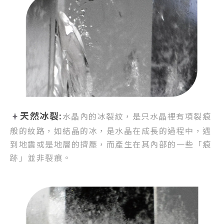
天然冰裂:
水晶內的冰裂紋，
是只水晶裡有項裂痕
般的紋路，
如結晶的冰，是水晶在成長的過程中，
遇
到地震或是地層的擠壓，
而產生在其內部的一些「痕
跡」並非裂痕。