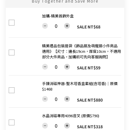
Buy Together and Save More
加購-精美首飾外盒
SALE NT$68
精美禮品包裝提袋《飾品類及萌寵類小件商品
適用》【尺寸：邊長19cm，厚度10cm，不適用
部分大件商品，加購前可先向客服詢問】
SALE NT$59
手鍊消磁神器-聖木塔香盒套組(含塔香)│原價
$1468
SALE NT$880
水晶消磁專用4096音叉 (原價$790)
SALE NT$318