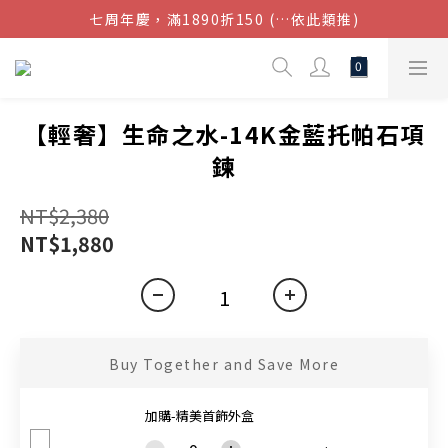
七周年慶，滿1890折150 (…依此類推)
結帳金額滿$1080超取免運
點我加入官方LINE帳號，獲得50元現金券
結帳金額滿$1080超取免運
【輕奢】生命之水-14K金藍托帕石項
鍊
NT$2,380
NT$1,880
Buy Together and Save More
加購-精美首飾外盒