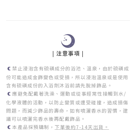
| 注意事項 |
禁止浸泡含有硫磺成分的浴池、溫泉，由於硫磺成
份可能造成金飾變色或受損，所以浸泡溫泉或是使用
含有硫磺成份的入浴劑沐浴前請先脫掉飾品。
應避免配戴著洗澡、運動或從事經常性接觸到水/
化學液體的活動，以防止變質或遭受碰撞，造成損傷
問題，而減少飾品的壽命，如有噴灑香水的習慣，建
議可以噴灑完香水後再配戴飾品。
本產品採預購制，
下單後約7-14天出貨。