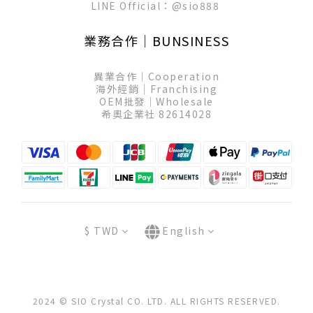
LINE Official：
@sio888
業務合作│BUNSINESS
異業合作│Cooperation
海外經銷│Franchising
OEM批發│Wholesale
希奧企業社 82614028
$
TWD
English
2024 © SIO Crystal CO. LTD. ALL RIGHTS RESERVED.