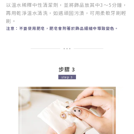
以溫水稀釋中性清潔劑，
並將飾品放其中3～5分鐘，
再用乾淨溫水清洗，
如遇頑固污漬，
可用柔軟牙刷輕
刷。
注意
：
不要使用肥皂，肥皂會附著於飾品細縫中導致變色。
步驟 3
step 3