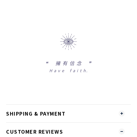
❝
擁 有 信 念 ❞
H a v e f a i t h.
SHIPPING & PAYMENT
CUSTOMER REVIEWS