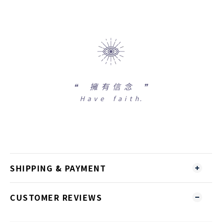
❝
擁 有 信 念 ❞
H a v e f a i t h.
SHIPPING & PAYMENT
CUSTOMER REVIEWS