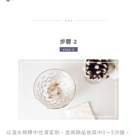
步驟 2
step 2
以溫水稀釋中性清潔劑，
並將飾品放其中3～5分鐘，