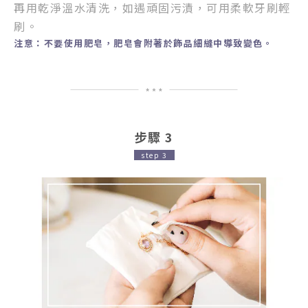
再用乾淨溫水清洗，
如遇頑固污漬，
可用柔軟牙刷輕
刷。
注意
：
不要使用肥皂，肥皂會附著於飾品細縫中導致變色。
步驟 3
step 3