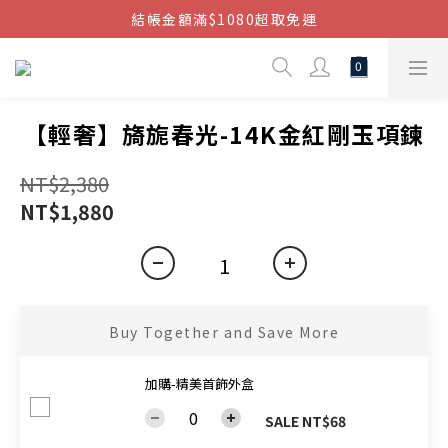
結帳金額滿$1080超取免運
結帳金額滿$1080超取免運
七周年慶，滿1890折150 (…依此類推)
點我加入官方LINE帳號，獲得50元現金券
結帳金額滿$1080超取免運
【輕奢】旖旎春光-14K金紅剛玉項鍊
NT$2,380
NT$1,880
Buy Together and Save More
加購-精美首飾外盒
SALE NT$68