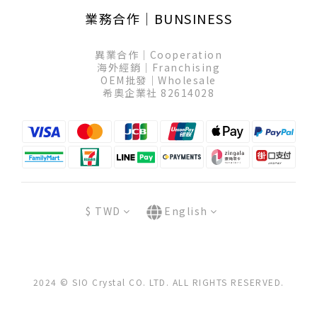
業務合作│BUNSINESS
異業合作│Cooperation
海外經銷│Franchising
OEM批發│Wholesale
希奧企業社 82614028
$
TWD
English
2024 © SIO Crystal CO. LTD. ALL RIGHTS RESERVED.