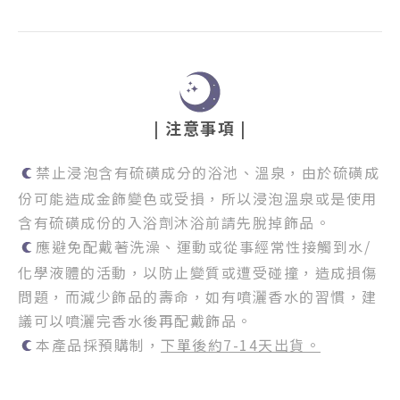
| 注意事項 |
禁止浸泡含有硫磺成分的浴池、溫泉，由於硫磺成
份可能造成金飾變色或受損，所以浸泡溫泉或是使用
含有硫磺成份的入浴劑沐浴前請先脫掉飾品。
應避免配戴著洗澡、運動或從事經常性接觸到水/
化學液體的活動，以防止變質或遭受碰撞，造成損傷
問題，而減少飾品的壽命，如有噴灑香水的習慣，建
議可以噴灑完香水後再配戴飾品。
本產品採預購制，
下單後約7-14天出貨。