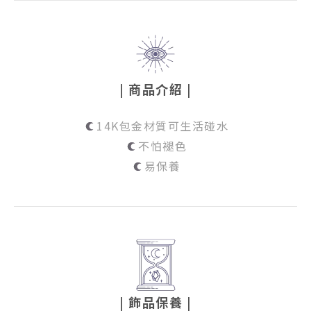
| 商品介紹 |
14K包金材質可生活碰水
不怕褪色
易保養
| 飾品保養
|