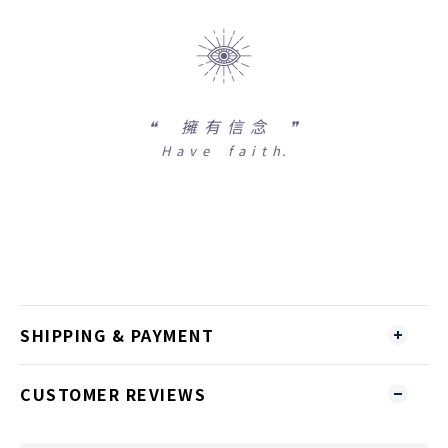
❝
擁 有 信 念 ❞
H a v e f a i t h.
SHIPPING & PAYMENT
CUSTOMER REVIEWS