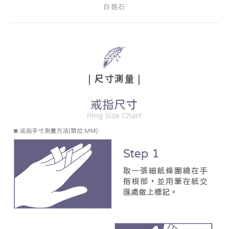
白鋯石
| 尺寸測量 |