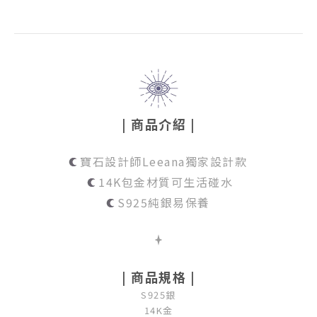
| 商品介紹 |
寶石設計師Leeana獨家設計款
14K包金材質可生活碰水
S925純銀易保養
| 商品規格 |
S925銀
14K金