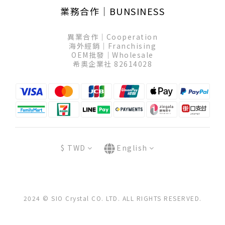
業務合作│BUNSINESS
異業合作│Cooperation
海外經銷│Franchising
OEM批發│Wholesale
希奧企業社 82614028
$
TWD
English
2024 © SIO Crystal CO. LTD. ALL RIGHTS RESERVED.