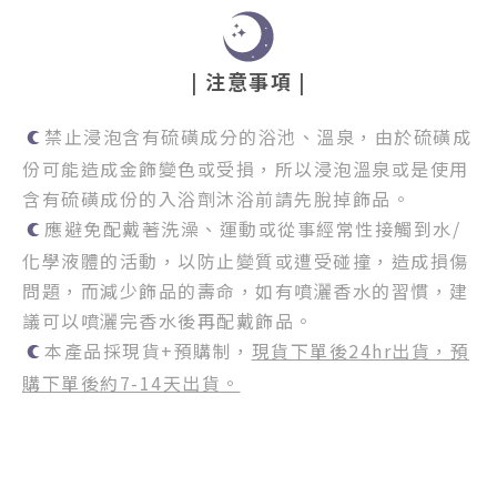
| 注意事項 |
禁止浸泡含有硫磺成分的浴池、溫泉，由於硫磺成
份可能造成金飾變色或受損，所以浸泡溫泉或是使用
含有硫磺成份的入浴劑沐浴前請先脫掉飾品。
應避免配戴著洗澡、運動或從事經常性接觸到水/
化學液體的活動，以防止變質或遭受碰撞，造成損傷
問題，而減少飾品的壽命，如有噴灑香水的習慣，建
議可以噴灑完香水後再配戴飾品。
本產品採現貨+預購制，
現貨下單後24hr出貨，預
購下單後約7-14天出貨。