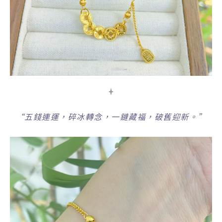
“
五錢連運，碎冰轉念，一鏈藏福，破舊迎新。”