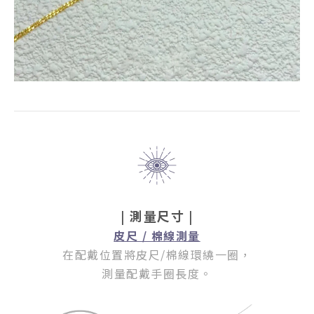
| 測量尺寸 |
皮尺 / 棉線測量
在配戴位置將皮尺/棉線環繞一圈
，
測量配戴手圈長度。