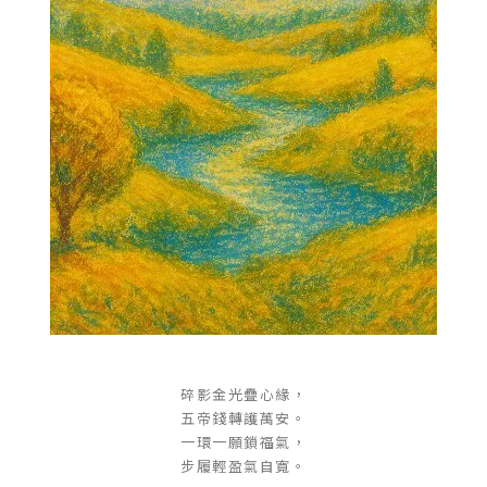
碎影金光疊心緣，
五帝錢轉護萬安。
一環一願鎖福氣，
步履輕盈氣自寬。