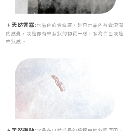
天然雲霧:
水晶內的雲霧感，
是只水晶內有霧濛濛
的感覺，
或是像有棉絮狀的物質一樣，
多為白色或是
棉狀感。
天然礦缺:
水晶在自然成長的過程由於各種原因，