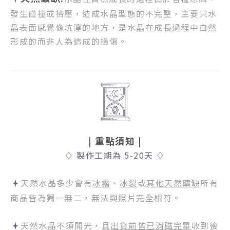
發生碰撞或擠壓，
造成水晶型態的不完整，
主要只水
晶表面感覺像坑漥的地方，
是水晶在成長過程中自然
形成的而非人為造成的損傷。
| 重點須知
|
♢
製作工期為 5-20天
♢
天然水晶多少會有
冰霧
、
冰裂
或
其他天然礦缺
所有
商品皆為獨一無二，無法與照片完全相符。
天然水晶不須開光，且
出貨前皆已消磁完畢
收到後