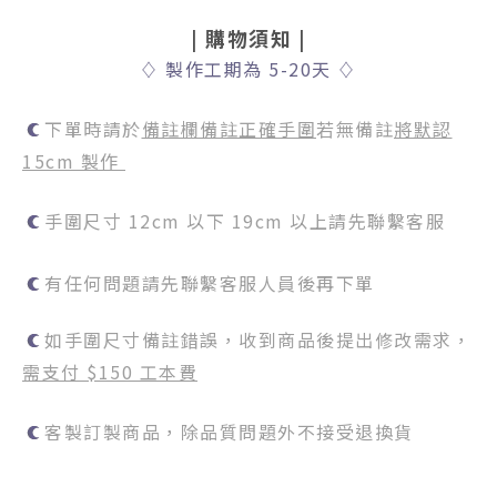
|
購物須知
|
♢
製作工期為 5-20天
♢
下單時請於
備註欄備註正確手圍
若無備註
將默認
15cm 製作
手圍尺寸 12cm 以下 19cm 以上請先聯繫客服
有任何問題請先聯繫客服人員後再下單
如手圍尺寸備註錯誤，收到商品後提出修改需求，
需支付 $150 工本費
客製訂製商品，除品質問題外不接受退換貨