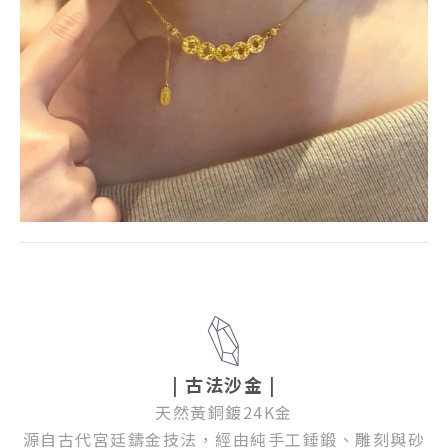
| 古法沙金 |
天然黃銅鍍24K金
源自古代宮廷鑄金技法，經由純手工錘鍛、雕刻與砂