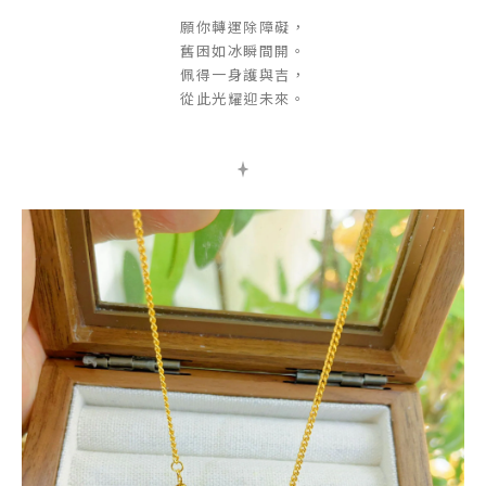
願你轉運除障礙，
舊困如冰瞬間開。
佩得一身護與吉，
從此光耀迎未來。