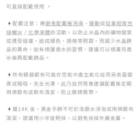
可直接配戴使用 。
配戴注意：應
避免配戴著洗澡
、
運動
或
從事經常性
接觸水
/
化學液體
的活動，以防止水晶內的礦物變質
或遭受碰撞，造成褪色、損傷等問題，而減少水晶飾
品的壽命，如有噴灑香水的習慣，建議可以噴灑完香
水後再配戴飾品。
所有銀器都有可能在空氣中產生氧化從而另表面變
黑或暗啞，失去光澤，此乃自然現象建議配戴後定期
用擦銀布或軟布清潔，防止銀銹積聚。
鍍14K 金、黑金手飾不可於洗銀水淨泡或用擦銀布
清潔，建議用小羊皮輕抹，以避免抹掉外層金屬。