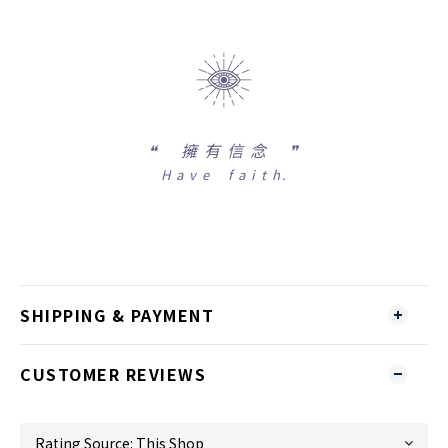
❝
擁 有 信 念 ❞
H a v e f a i t h.
SHIPPING & PAYMENT
CUSTOMER REVIEWS