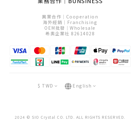
業務合作│BUNSINESS
異業合作│Cooperation
海外經銷│Franchising
OEM批發│Wholesale
希奧企業社 82614028
$
TWD
English
2024 © SIO Crystal CO. LTD. ALL RIGHTS RESERVED.
BUY NOW