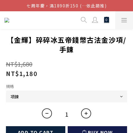
七周年慶，滿1890折150 (…依此類推)
結帳金額滿$1080超取免運
點我加入官方LINE帳號，獲得50元現金券
結帳金額滿$1080超取免運
【金輝】碎碎冰五帝錢幣古法金沙項/
手鍊
NT$1,680
NT$1,180
規格
ADD TO CART
BUY NOW