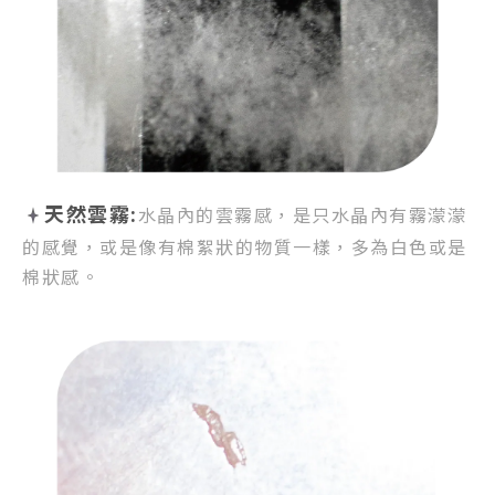
天然雲霧:
水晶內的雲霧感，
是只水晶內有霧濛濛
的感覺，
或是像有棉絮狀的物質一樣，
多為白色或是
棉狀感。