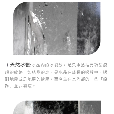
天然冰裂:
水晶內的冰裂紋，
是只水晶裡有項裂痕
般的紋路，
如結晶的冰，是水晶在成長的過程中，
遇
到地震或是地層的擠壓，
而產生在其內部的一些「痕
跡」並非裂痕。