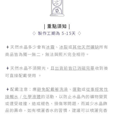
| 重點須知
|
♢
製作工期為 5-15天
♢
天然水晶多少會有
冰霧
、
冰裂
或
其他天然礦缺
所有
商品皆為獨一無二，無法與照片完全相符。
天然水晶不須開光，且
出貨前皆已消磁完畢
收到後
可直接配戴使用 。
配戴注意：應
避免配戴著洗澡
、
運動
或
從事經常性
接觸水
/
化學液體
的活動，以防止水晶內的礦物變質
或遭受碰撞，造成褪色、損傷等問題，而減少水晶飾
品的壽命，如有噴灑香水的習慣，建議可以噴灑完香