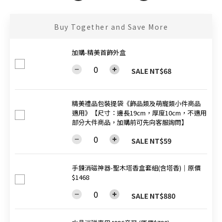
Buy Together and Save More
加購-精美首飾外盒
SALE NT$68
精美禮品包裝提袋《飾品類及萌寵類小件商品
適用》【尺寸：邊長19cm，厚度10cm，不適用
部分大件商品，加購前可先向客服詢問】
SALE NT$59
手鍊消磁神器-聖木塔香盒套組(含塔香)│原價
$1468
SALE NT$880