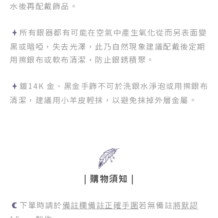
水後再配戴飾品。
所有銀器都有可能在空氣中產生氧化從而另表面變
黑或暗啞，失去光澤，此乃自然現象建議配戴後定期
用擦銀布或軟布清潔，防止銀銹積聚。
鍍14K 金、黑金手飾不可於洗銀水淨泡或用擦銀布
清潔，建議用小羊皮輕抹，以避免抹掉外層金屬。
|
購物須知
|
下單時請於
備註欄備註正確手圍
若無備註
將默認