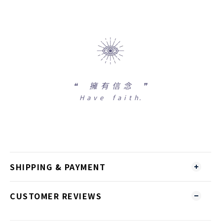
❝
擁 有 信 念 ❞
H a v e f a i t h.
SHIPPING & PAYMENT
CUSTOMER REVIEWS