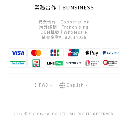
業務合作│BUNSINESS
異業合作│Cooperation
海外經銷│Franchising
OEM批發│Wholesale
希奧企業社 82614028
$
TWD
English
2024 © SIO Crystal CO. LTD. ALL RIGHTS RESERVED.