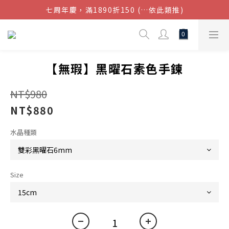
七周年慶，滿1890折150 (…依此類推)
結帳金額滿$1080超取免運
點我加入官方LINE帳號，獲得50元現金券
結帳金額滿$1080超取免運
【無瑕】黑曜石素色手鍊
NT$980
NT$880
水晶種類
Size