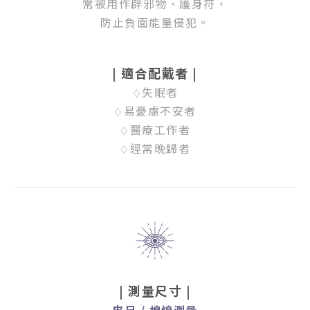
常被用作辟邪物、護身符
，
防止負面能量侵犯。
| 適合配戴者 |
失眠者
♢
易憂慮不安者
♢
醫療工作者
♢
經常晚歸者
♢
| 測量尺寸 |