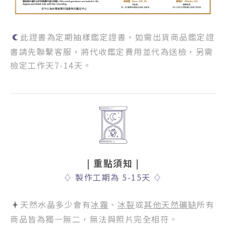
此證書為定期抽樣鑑定證書，如需出貨商品鑑定證
書請先聯繫客服，將代收鑑定費用並代為送檢，另需
檢定工作天7-14天。
| 重點須知
|
♢
製作工期為 5-15天
♢
天然水晶多少會有
冰霧
、
冰裂
或
其他天然礦缺
所有
商品皆為獨一無二，無法與照片完全相符。