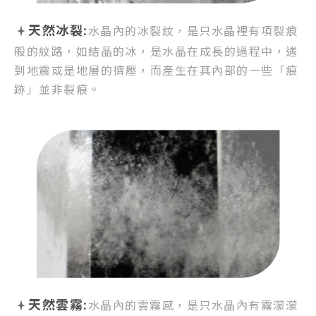
天然冰裂:
水晶內的冰裂紋，
是只水晶裡有項裂痕
般的紋路，
如結晶的冰，是水晶在成長的過程中，
遇
到地震或是地層的擠壓，
而產生在其內部的一些「痕
跡」並非裂痕。
天然雲霧:
水晶內的雲霧感，
是只水晶內有霧濛濛