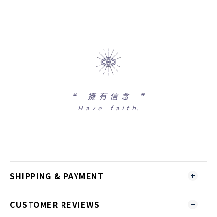
❝
擁 有 信 念 ❞
H a v e f a i t h.
SHIPPING & PAYMENT
CUSTOMER REVIEWS