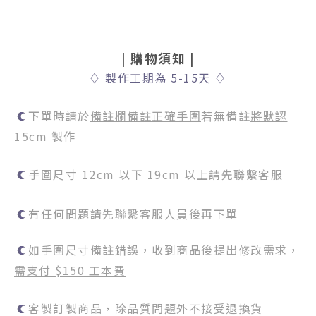
|
購物須知
|
♢
製作工期為 5-15天
♢
下單時請於
備註欄備註正確手圍
若無備註
將默認
15cm 製作
手圍尺寸 12cm 以下 19cm 以上請先聯繫客服
有任何問題請先聯繫客服人員後再下單
如手圍尺寸備註錯誤，收到商品後提出修改需求，
需支付 $150 工本費
客製訂製商品，除品質問題外不接受退換貨