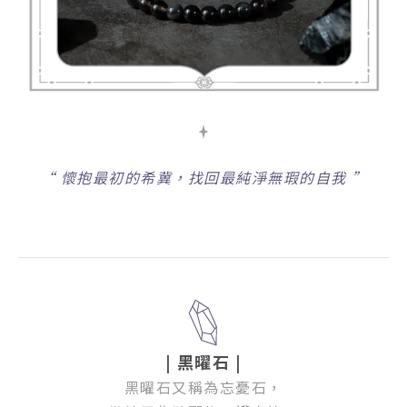
“
懷抱最初的希冀，找回最純淨無瑕的自我
”
| 黑曜石 |
黑曜石又稱為忘憂石，