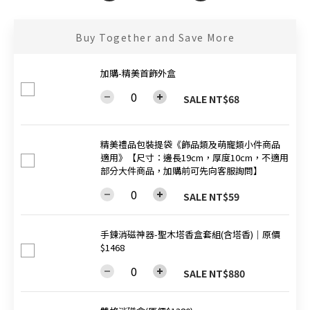
Buy Together and Save More
加購-精美首飾外盒
SALE NT$68
精美禮品包裝提袋《飾品類及萌寵類小件商品
適用》【尺寸：邊長19cm，厚度10cm，不適用
部分大件商品，加購前可先向客服詢問】
SALE NT$59
手鍊消磁神器-聖木塔香盒套組(含塔香)│原價
$1468
SALE NT$880