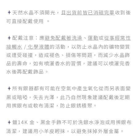
天然水晶不須開光，且
出貨前皆已消磁完畢
收到後
可直接配戴使用 。
配戴注意：應
避免配戴著洗澡
、
運動
或
從事經常性
接觸水
/
化學液體
的活動，以防止水晶內的礦物變質
或遭受碰撞，造成褪色、損傷等問題，而減少水晶飾
品的壽命，如有噴灑香水的習慣，建議可以噴灑完香
水後再配戴飾品。
所有銀器都有可能在空氣中產生氧化從而另表面變
黑或暗啞，失去光澤，此乃自然現象建議配戴後定期
用擦銀布或軟布清潔，防止銀銹積聚。
鍍14K 金、黑金手飾不可於洗銀水淨泡或用擦銀布
清潔，建議用小羊皮輕抹，以避免抹掉外層金屬。