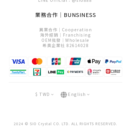
LINE Official：
@sio888
業務合作│BUNSINESS
異業合作│Cooperation
海外經銷│Franchising
OEM批發│Wholesale
希奧企業社 82614028
$
TWD
English
2024 © SIO Crystal CO. LTD. ALL RIGHTS RESERVED.