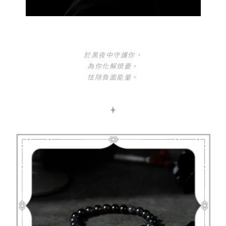
於黑夜中守護你，
為你化解煩憂，
怯除負面能量。