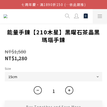
七周年慶，滿1890折150 (…依此類推)
結帳金額滿$1080超取免運
點我加入官方LINE帳號，獲得50元現金券
結帳金額滿$1080超取免運
能量手鍊【210木星】黑曜石茶晶黑
瑪瑙手鍊
NT$1,580
NT$1,280
Size
Buy Together and Save More