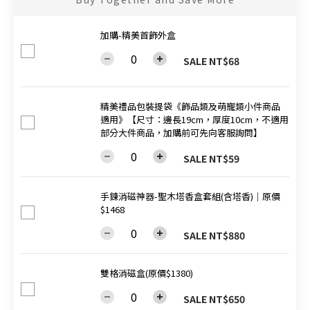
加購-精美首飾外盒
SALE NT$68
精美禮品包裝提袋《飾品類及萌寵類小件商品
適用》【尺寸：邊長19cm，厚度10cm，不適用
部分大件商品，加購前可先向客服詢問】
SALE NT$59
手鍊消磁神器-聖木塔香盒套組(含塔香)│原價
$1468
SALE NT$880
雙格消磁盒(原價$1380)
SALE NT$650