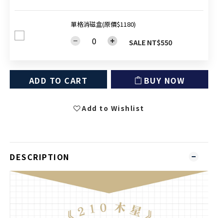
單格消磁盒(原價$1180)
SALE NT$550
ADD TO CART
BUY NOW
Add to Wishlist
DESCRIPTION