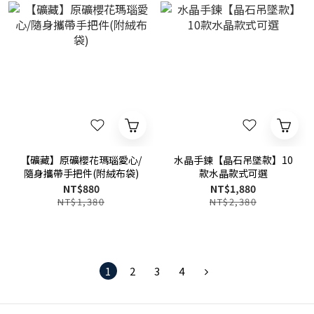
【礦藏】原礦櫻花瑪瑙愛心/
水晶手鍊【晶石吊墜款】10
隨身攜帶手把件(附絨布袋)
款水晶款式可選
NT$880
NT$1,880
NT$1,380
NT$2,380
1
2
3
4