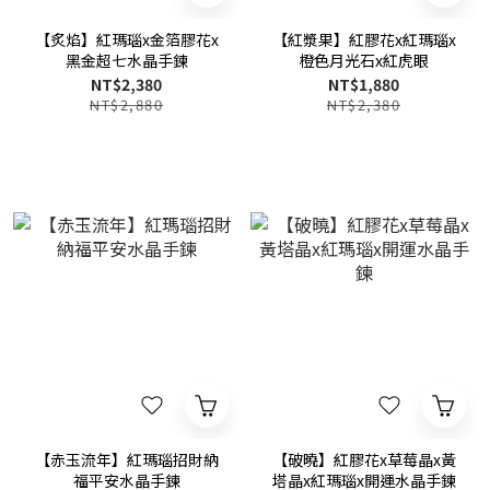
【炙焰】紅瑪瑙x金箔膠花x
【紅漿果】紅膠花x紅瑪瑙x
黑金超七水晶手鍊
橙色月光石x紅虎眼
NT$2,380
NT$1,880
NT$2,880
NT$2,380
【赤玉流年】紅瑪瑙招財納
【破曉】紅膠花x草莓晶x黃
福平安水晶手鍊
塔晶x紅瑪瑙x開運水晶手鍊