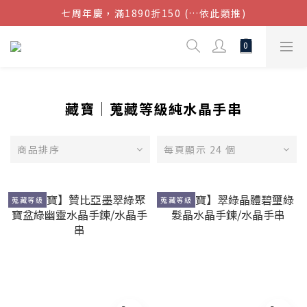
七周年慶，滿1890折150 (…依此類推)
結帳金額滿$1080超取免運
點我加入官方LINE帳號，獲得50元現金券
結帳金額滿$1080超取免運
藏寶│蒐藏等級純水晶手串
商品排序
每頁顯示 24 個
蒐藏等級
蒐藏等級