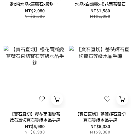
靈x粉水晶x薔薇石x黃塔晶x
水晶x白幽靈x櫻花雨薔薇石
海藍寶x岫玉x天河石多功效
NT$2,080
NT$1,580
水晶手鍊
NT$2,580
NT$2,080
【寶石直切】櫻花雨漸變薔
【寶石直切】薔薇輝石直切
薇石直切寶石等級水晶手鍊
寶石等級水晶手鍊
NT$5,980
NT$6,380
NT$8,980
NT$9,380