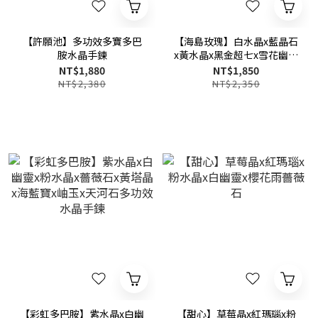
【許願池】多功效多寶多巴
【海島玫瑰】白水晶x藍晶石
胺水晶手鍊
x黃水晶x黑金超七x雪花幽靈
x螢石x薔薇石x黃塔晶x沉香
NT$1,880
NT$1,850
多寶多功效水晶手鍊
NT$2,380
NT$2,350
【彩虹多巴胺】紫水晶x白幽
【甜心】草莓晶x紅瑪瑙x粉