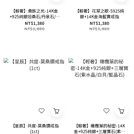
【輕奢】貴族之光-14K金
【輕奢】花草之歌-S925純
+925純銀坦桑石/丹泉石/海
銀+14K金海藍寶戒指
洋之星
NT$1,380
NT$1,380
NT$1,880
NT$1,880
【星辰】共度-莫桑鑽戒指
【輕奢】橄欖葉的秘密-14K
(1ct)
金+925純銀+三層寶石(紫水