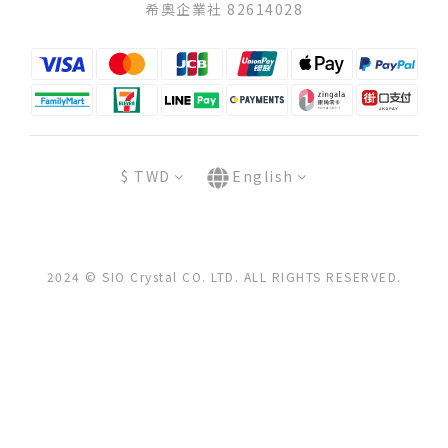
希奧企業社 82614028
$
TWD
English
2024 © SIO Crystal CO. LTD. ALL RIGHTS RESERVED.