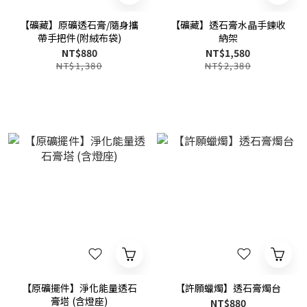
【礦藏】原礦透石膏/隨身攜
【礦藏】透石膏水晶手鍊收
帶手把件(附絨布袋)
納架
NT$880
NT$1,580
NT$1,380
NT$2,380
【原礦擺件】淨化能量透石
【許願蠟燭】透石膏燭台
膏塔 (含燈座)
NT$880