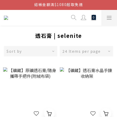
結帳金額滿$1080超取免運
結帳金額滿$1080超取免運
七周年慶，滿1890折150 (…依此類推)
點我加入官方LINE帳號，獲得50元現金券
結帳金額滿$1080超取免運
透石膏 | selenite
Sort by
24 Items per page