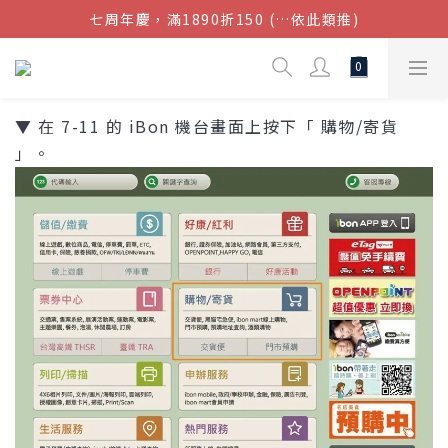
七周年慶，滿1890折150 (…依此類推)
結帳金額滿$1080超取免運
點我加入官方LINE帳號，獲得50元現金券
結帳金額滿$1080超取免運
▼ 在 7-11 的 iBon 機台畫面上按下「 購物/寄貨
」。