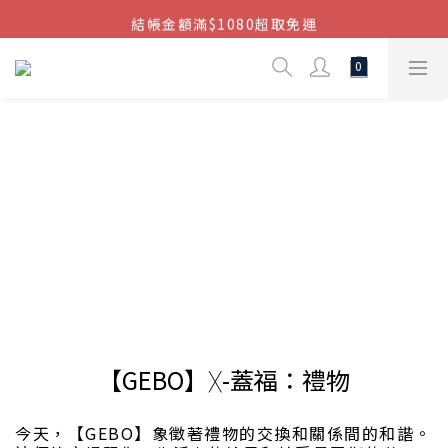
結帳金額滿$1080超取免運
結帳金額滿$1080超取免運
七周年慶，滿1890折150 (…依此類推)
點我加入官方LINE帳號，獲得50元現金券
結帳金額滿$1080超取免運
【GEBO】ᚷ-蓋福：禮物
今天，【GEBO】象徵著禮物的交換和關係間的和諧。