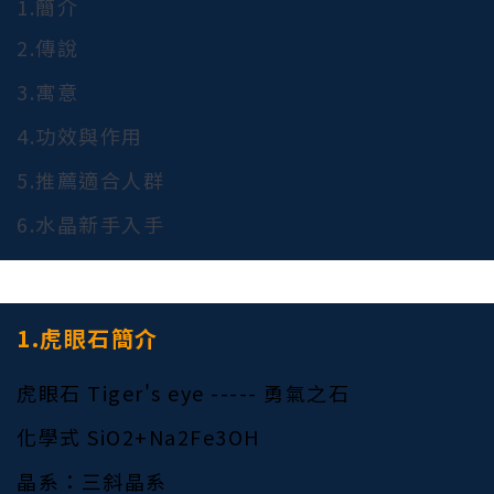
1.簡介
2.傳說
3.寓意
4.功效與作用
5.推薦適合人群
6.水晶新手入手
1.虎眼石
簡介
虎眼石 Tiger's eye ----- 勇氣之石
化學式 SiO2+Na2Fe3OH
晶系：三斜晶系