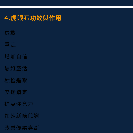
4.虎眼石功效與作用
勇敢
堅定
增加自信
思維靈活
積極進取
安撫鎮定
提高注意力
加速新陳代謝
改善優柔寡斷