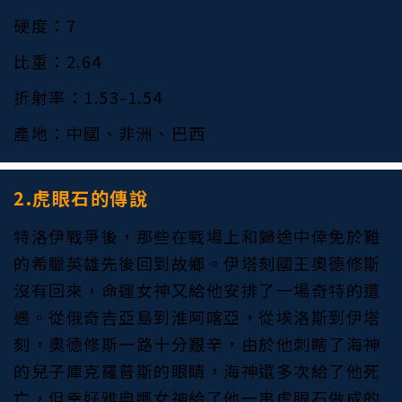
硬度：7
比重：2.64
折射率：1.53-1.54
產地：中國、非洲、巴西
2.虎眼石的傳說
特洛伊戰爭後，那些在戰場上和歸途中倖免於難
的希臘英雄先後回到故鄉。伊塔刻國王奧德修斯
沒有回來，命運女神又給他安排了一場奇特的遭
遇。從俄奇吉亞島到淮阿喀亞，從埃洛斯到伊塔
刻，奧德修斯一路十分艱辛，由於他刺瞎了海神
的兒子庫克羅普斯的眼睛，海神還多次給了他死
亡，但幸好雅典娜女神給了他一串虎眼石做成的