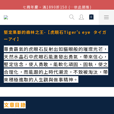
七周年慶，滿1890折150 (…依此類推)
結帳金額滿$1080超取免運
點我加入官方LINE帳號，獲得50元現金券
結帳金額滿$1080超取免運
堅定果斷的森林之王-【虎眼石Tiger's eye タイガ
ーアイ】
尊貴霸氣的虎眼石反射出如貓眼般的璀璨光芒，
天然水晶石中虎眼石能激發出勇氣，帶來信心，
堅定信念，使人勇敢。能軟化頑固、固執，使之
合理化，而能跟的上時代潮流，不致被淘汰，帶
來積極進取的人生觀與做事精神。
文章目錄