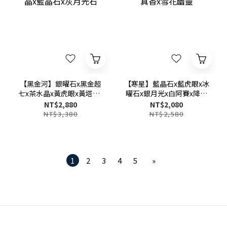
【黑金河】銀曜石x黑金超
【寒星】藍晶石x藍虎眼x冰
七x茶水晶x黃虎眼x黃塔晶x
曜石x銀月光x白阿賽x降真
藍晶石x灰月光石
香x雪花幽靈
NT$2,880
NT$2,080
NT$3,380
NT$2,580
1
2
3
4
5
»