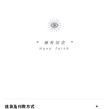
❝
擁 有 信 念 ❞
H a v e f a i t h.
送貨及付款方式