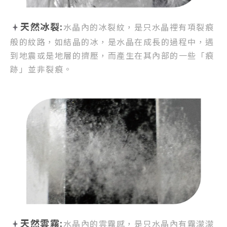
天然冰裂:
水晶內的冰裂紋，
是只水晶裡有項裂痕
般的紋路，
如結晶的冰，是水晶在成長的過程中，
遇
到地震或是地層的擠壓，
而產生在其內部的一些「痕
跡」並非裂痕。
天然雲霧:
水晶內的雲霧感，
是只水晶內有霧濛濛