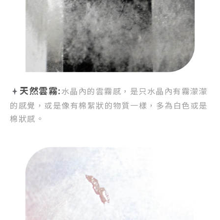
天然雲霧:
水晶內的雲霧感，
是只水晶內有霧濛濛
的感覺，
或是像有棉絮狀的物質一樣，
多為白色或是
棉狀感。