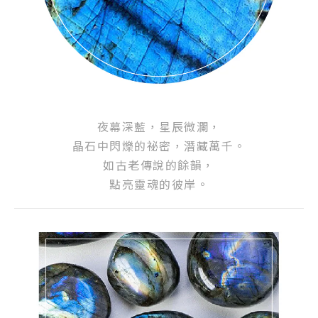
夜幕深藍，星辰微瀾，
晶石中閃爍的祕密，潛藏萬千。
如古老傳說的餘韻，
點亮靈魂的彼岸。