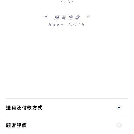
❝
擁 有 信 念 ❞
H a v e f a i t h.
送貨及付款方式
顧客評價