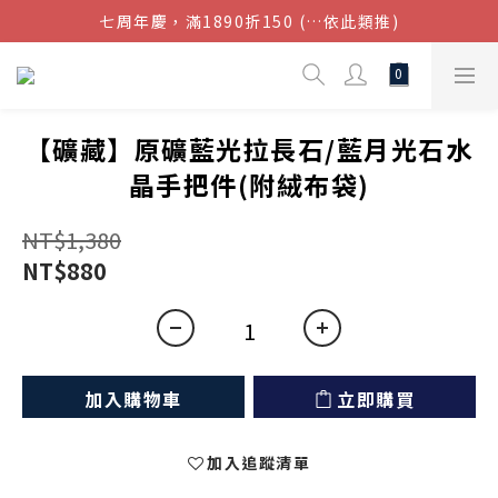
七周年慶，滿1890折150 (…依此類推)
結帳金額滿$1080超取免運
點我加入官方LINE帳號，獲得50元現金券
結帳金額滿$1080超取免運
【礦藏】原礦藍光拉長石/藍月光石水
晶手把件(附絨布袋)
NT$1,380
NT$880
加入購物車
立即購買
加入追蹤清單