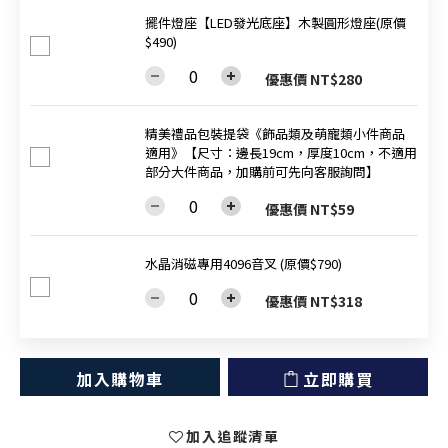
擺件燈座【LED發光底座】木製圓形燈座(原價
$490)
優惠價 NT$280
精美禮品包裝提袋《飾品類及萌寵類小件商品
適用》【尺寸：邊長19cm，厚度10cm，不適用
部分大件商品，加購前可先向客服詢問】
優惠價 NT$59
水晶消磁專用4096音叉 (原價$790)
優惠價 NT$318
加入購物車
立即購買
加入追蹤清單