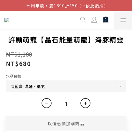
七周年慶，滿1890折150 (…依此類推)
結帳金額滿$1080超取免運
點我加入官方LINE帳號，獲得50元現金券
結帳金額滿$1080超取免運
許願萌寵【晶石能量萌寵】海豚精靈
NT$1,180
NT$680
水晶種類
以優惠價加購商品