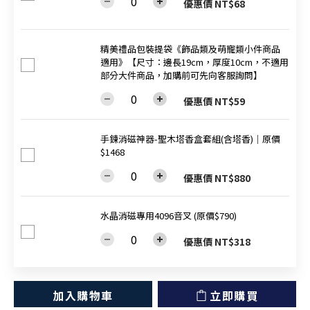
優惠價 NT$68
精美禮品包裝提袋《飾品類及萌寵類小件商品
適用》【尺寸：邊長19cm，厚度10cm，不適用
部分大件商品，加購前可先向客服詢問】
優惠價 NT$59
手鍊消磁神器-聖木塔香盒套組(含塔香)│原價
$1468
優惠價 NT$880
水晶消磁專用4096音叉 (原價$790)
優惠價 NT$318
加入購物車
立即購買