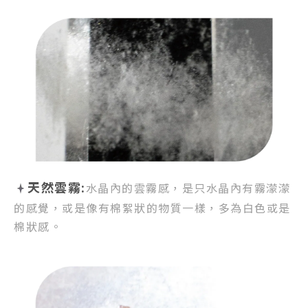
天然雲霧:
水晶內的雲霧感，
是只水晶內有霧濛濛
的感覺，
或是像有棉絮狀的物質一樣，
多為白色或是
棉狀感。