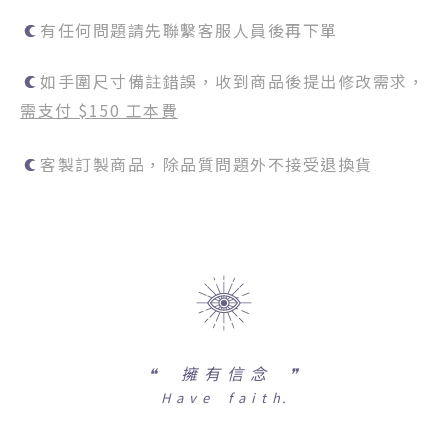
有任何問題請先聯繫客服人員後再下單
如手圍尺寸備註錯誤，收到商品後提出修改需求，
需支付 $150 工本費
客製訂製商品，除品質問題外不接受退換貨
❝
擁 有 信 念 ❞
H a v e f a i t h.