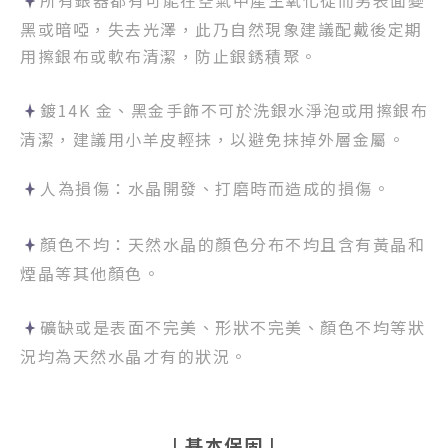
所有銀器都有可能在空氣中產生氧化從而另表面變
黑或暗啞，失去光澤，此乃自然現象建議配戴後定期
用擦銀布或軟布清潔，防止銀銹積聚。
鍍14K 金、黑金手飾不可於洗銀水淨泡或用擦銀布
清潔，建議用小羊皮輕抹，以避免抹掉外層金屬。
人為損傷
：水晶開發、打磨時而造成的損傷。
顏色不均：天然水晶的顏色分布不均且含有黃晶和
煙晶等其他顏色。
礦缺或是表面不完美、形狀不完美、顏色不均等狀
況均為天然水晶才有的狀況。
| 基本保固 |