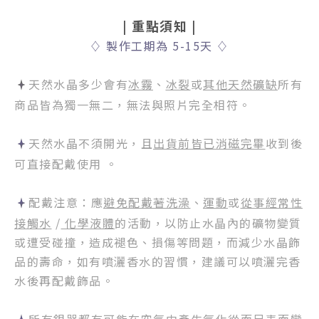
| 重點須知
|
♢
製作工期為 5-15天
♢
天然水晶多少會有
冰霧
、
冰裂
或
其他天然礦缺
所有
商品皆為獨一無二，無法與照片完全相符。
天然水晶不須開光，且
出貨前皆已消磁完畢
收到後
可直接配戴使用 。
配戴注意：應
避免配戴著洗澡
、
運動
或
從事經常性
接觸水
/
化學液體
的活動，以防止水晶內的礦物變質
或遭受碰撞，造成褪色、損傷等問題，而減少水晶飾
品的壽命，如有噴灑香水的習慣，建議可以噴灑完香
水後再配戴飾品。