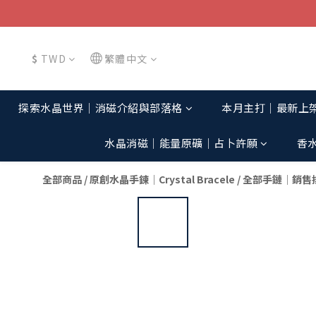
$
TWD
繁體中文
探索水晶世界│消磁介紹與部落格
本月主打│最新上
水晶消磁│能量原礦│占卜許願
香
全部商品
/
原創水晶手鍊│Crystal Bracele
/
全部手鏈│銷售