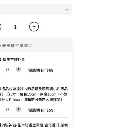
以優惠價加購商品
購-精美首飾外盒
優惠價 NT$68
美禮品包裝提袋《飾品類及萌寵類小件商品
用》【尺寸：邊長19cm，厚度10cm，不適
部分大件商品，加購前可先向客服詢問】
優惠價 NT$59
鍊消磁神器-聖木塔香盒套組(含塔香)│原價