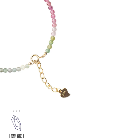
|碧璽
|