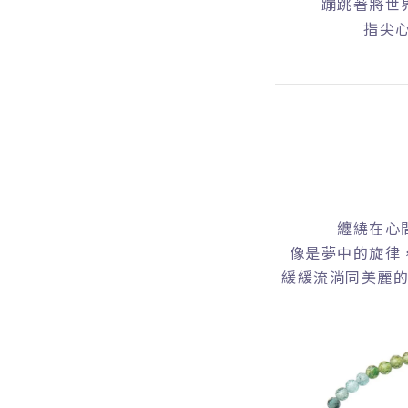
蹦跳著將世
指尖心
纏繞在心
像是夢中的旋律
緩緩流淌同美麗