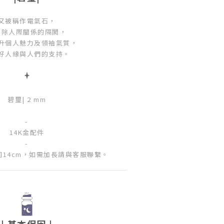
又被稱作電氣石，
消除人際關係的隔閡，
升個人魅力及領袖氣質，
好人緣與人們的支持。
碧璽| 2 mm
-
14K金配件
-
14cm，如需加長請與客服聯繫。
| 基本保固 |