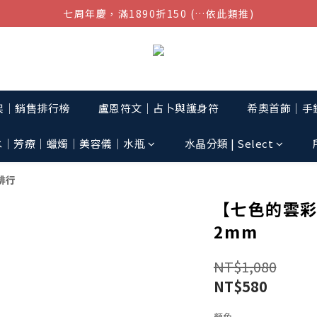
七周年慶，滿1890折150 (…依此類推)
結帳金額滿$1080超取免運
點我加入官方LINE帳號，獲得50元現金券
結帳金額滿$1080超取免運
架│銷售排行榜
盧恩符文｜占卜與護身符
希奧首飾│手鏈
水│芳療│蠟燭│美容儀│水瓶
水晶分類 | Select
排行
【七色的雲
2mm
NT$1,080
NT$580
顏色