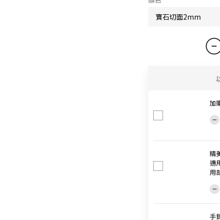
加
精
適
用
手