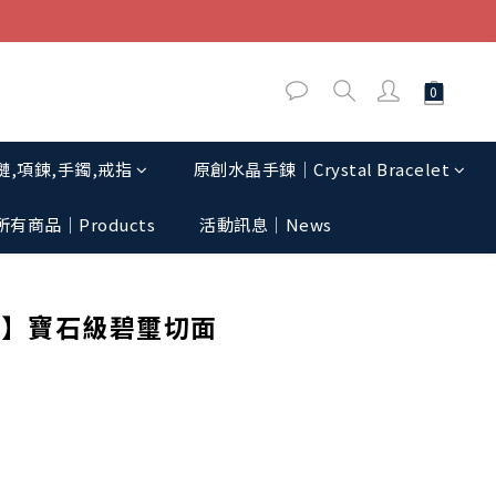
,項鍊,手鐲,戒指
原創水晶手鍊│Crystal Bracelet
所有商品｜Products
活動訊息│News
立即購買
彩】寶石級碧璽切面