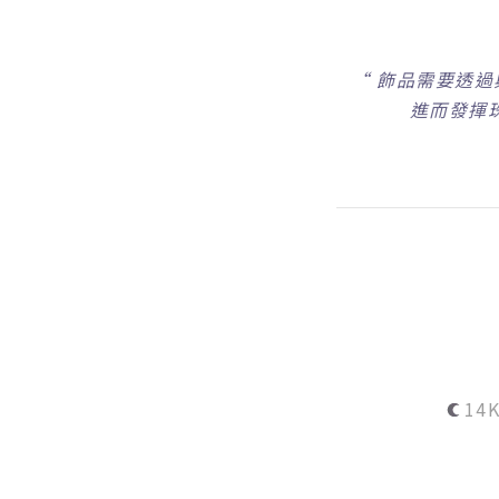
“
飾品需要透過
進而發揮
1