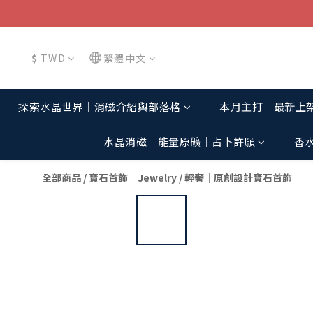
$
TWD
繁體中文
探索水晶世界│消磁介紹與部落格
本月主打│最新上
水晶消磁│能量原礦│占卜許願
香
全部商品
/
寶石首飾｜Jewelry
/
輕奢│原創設計寶石首飾