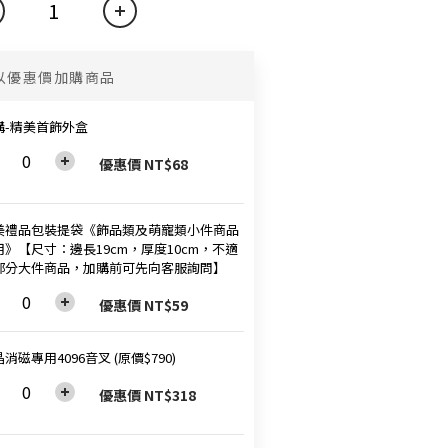
以優惠價加購商品
購-精美首飾外盒
優惠價 NT$68
美禮品包裝提袋《飾品類及萌寵類小件商品
用》【尺寸：邊長19cm，厚度10cm，不適
部分大件商品，加購前可先向客服詢問】
優惠價 NT$59
消磁專用4096音叉 (原價$790)
優惠價 NT$318