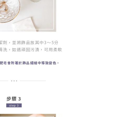
潔劑，
並將飾品放其中3～5分
清洗，
如遇頑固污漬，
可用柔軟
肥皂會附著於飾品細縫中導致變色。
步驟 3
step 3