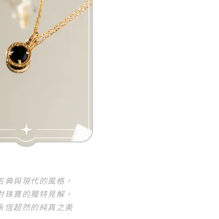
古典與現代的風格，
對珠寶的獨特見解，
永恆超然的純真之美