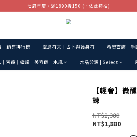
七周年慶，滿1890折150 (…依此類推)
結帳金額滿$1080超取免運
點我加入官方LINE帳號，獲得50元現金券
結帳金額滿$1080超取免運
架│銷售排行榜
盧恩符文｜占卜與護身符
希奧首飾│手鏈
水│芳療│蠟燭│美容儀│水瓶
水晶分類 | Select
【輕奢】微醺
鍊
NT$2,380
NT$1,880