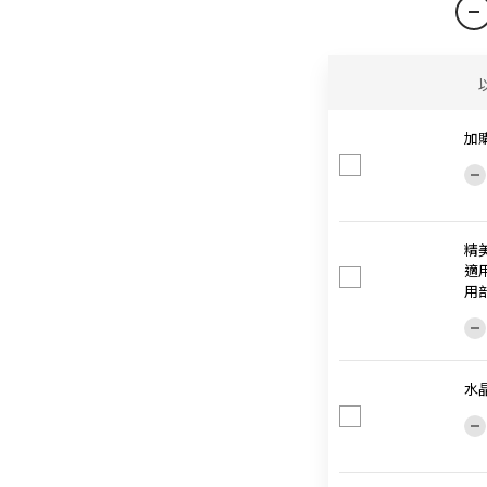
加
精
適
用
水晶