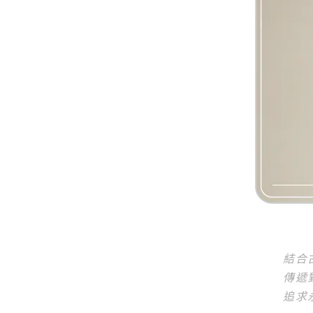
結合
傳遞
追求