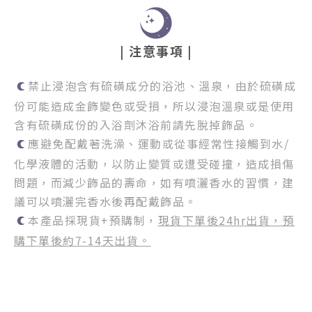
| 注意事項 |
禁止浸泡含有硫磺成分的浴池、溫泉，由於硫磺成
份可能造成金飾變色或受損，所以浸泡溫泉或是使用
含有硫磺成份的入浴劑沐浴前請先脫掉飾品。
應避免配戴著洗澡、運動或從事經常性接觸到水/
化學液體的活動，以防止變質或遭受碰撞，造成損傷
問題，而減少飾品的壽命，如有噴灑香水的習慣，建
議可以噴灑完香水後再配戴飾品。
本產品採現貨+預購制，
現貨下單後24hr出貨，預
購下單後約7-14天出貨。