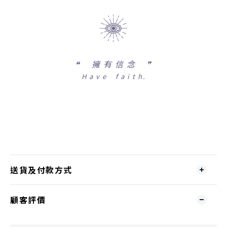
❝
擁 有 信 念 ❞
H a v e f a i t h.
送貨及付款方式
顧客評價