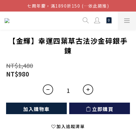
七周年慶，滿1890折150 (…依此類推)
結帳金額滿$1080超取免運
點我加入官方LINE帳號，獲得50元現金券
結帳金額滿$1080超取免運
【金輝】幸運四葉草古法沙金碎銀手
鍊
NT$1,480
NT$980
加入購物車
立即購買
加入追蹤清單