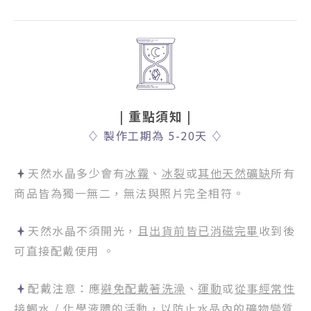
| 重點須知
|
♢
製作工期為 5-20天
♢
天然水晶多少會有
冰霧
、
冰裂
或
其他天然礦缺
所有
商品皆為獨一無二，無法與照片完全相符。
天然水晶不須開光，且
出貨前皆已消磁完畢
收到後
可直接配戴使用 。
配戴注意：應
避免配戴著洗澡
、
運動
或
從事經常性
接觸水
/
化學液體
的活動，以防止水晶內的礦物變質