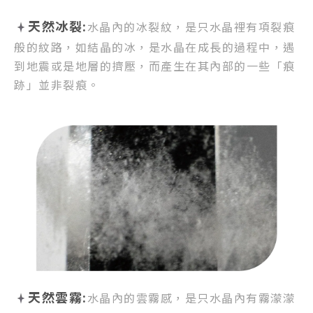
天然冰裂:
水晶內的冰裂紋，
是只水晶裡有項裂痕
般的紋路，
如結晶的冰，是水晶在成長的過程中，
遇
到地震或是地層的擠壓，
而產生在其內部的一些「痕
跡」並非裂痕。
天然雲霧:
水晶內的雲霧感，
是只水晶內有霧濛濛