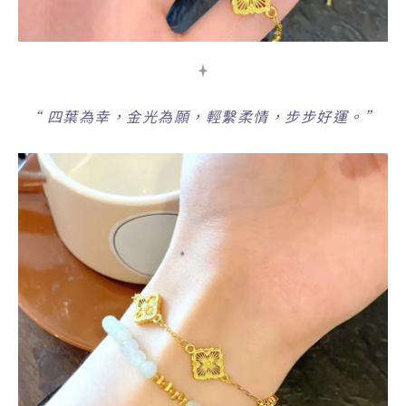
“
四葉為幸，金光為願，輕繫柔情，步步好運。”