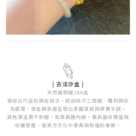
| 古法沙金 |
天然黃銅鍍24K金
源自古代宮廷鑄金技法，經由純手工錘鍛、雕刻與砂
洗處理，使金飾表面呈現出柔霧質感與厚實手感。
其色澤溫潤不刺眼、氣質典雅內斂，兼具藝術價值與
收藏意義，是東方文化中尊貴與祝福的象徵。