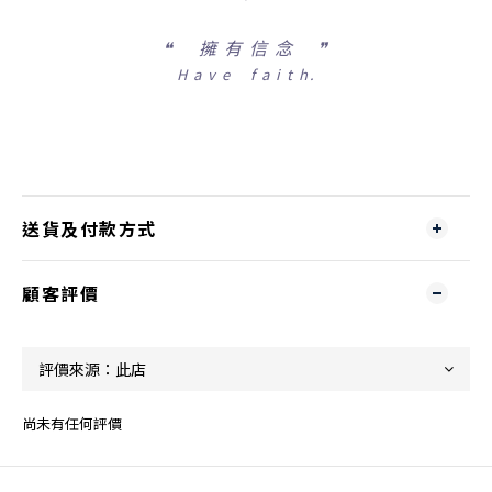
❝
擁 有 信 念 ❞
H a v e f a i t h.
送貨及付款方式
顧客評價
尚未有任何評價