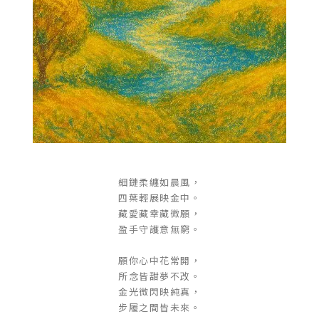
細鏈柔纏如晨風，
四葉輕展映金中。
藏愛藏幸藏微願，
盈手守護意無窮。
願你心中花常開，
所念皆甜夢不改。
金光微閃映純真，
步履之間皆未來。