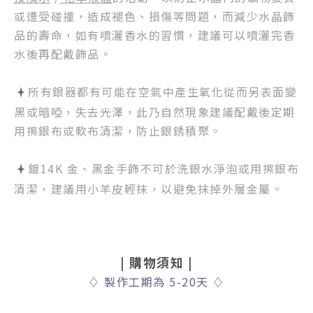
或遭受碰撞，造成褪色、損傷等問題，而減少水晶飾
品的壽命，如有噴灑香水的習慣，建議可以噴灑完香
水後再配戴飾品。
所有銀器都有可能在空氣中產生氧化從而另表面變
黑或暗啞，失去光澤，此乃自然現象建議配戴後定期
用擦銀布或軟布清潔，防止銀銹積聚。
鍍14K 金、黑金手飾不可於洗銀水淨泡或用擦銀布
清潔，建議用小羊皮輕抹，以避免抹掉外層金屬。
|
購物須知
|
♢
製作工期為 5-20天
♢