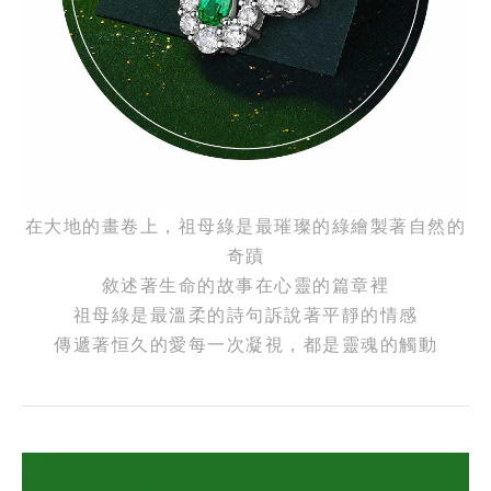
在大地的畫卷上，祖母綠是最璀璨的綠繪製著自然的
奇蹟
敘述著生命的故事在心靈的篇章裡
祖母綠是最溫柔的詩句訴說著平靜的情感
傳遞著恒久的愛每一次凝視，都是靈魂的觸動