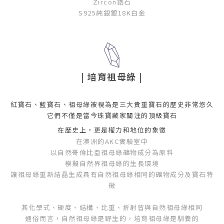
Zircon鋯石
S925純銀鍍18K白金
| 培育祖母綠
|
紅寶石、藍寶石、祖母綠被視為是三大貴重寶石的歷史非常悠久
它們不僅是當今珠寶藏家關注的頂級寶石
在歷史上，更是權力和地位的象徵
在澳洲的AKC實驗室中
以自然哥倫比亞祖母綠礦物成分為原料
模擬自然界祖母綠的生長環境
讓祖母綠重新結晶生成具有自然祖母綠相同的礦物成分及寶石特
徵
其化學式、硬度、結構、比重、折射皆與自然祖母綠相同
通俗而言，自然祖母綠是野生的，培育祖母綠是馴養的