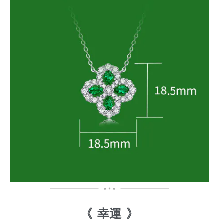
《 幸運
》