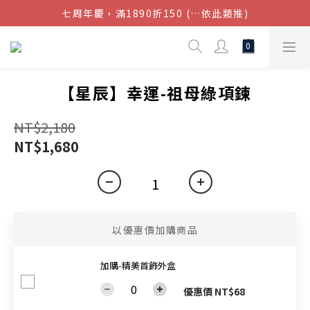
七周年慶，滿1890折150 (…依此類推)
結帳金額滿$1080超取免運
點我加入官方LINE帳號，獲得50元現金券
結帳金額滿$1080超取免運
【星辰】幸運-祖母綠項鍊
NT$2,180
NT$1,680
以優惠價加購商品
加購-精美首飾外盒
優惠價 NT$68