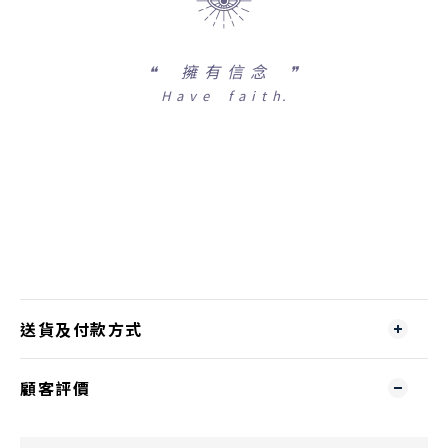
❝
擁 有 信 念 ❞
H a v e f a i t h.
送貨及付款方式
顧客評價