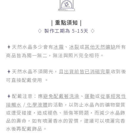
| 重點須知
|
♢
製作工期為 5-15天
♢
天然水晶多少會有
冰霧
、
冰裂
或
其他天然礦缺
所有
商品皆為獨一無二，無法與照片完全相符。
天然水晶不須開光，且
出貨前皆已消磁完畢
收到後
可直接配戴使用 。
配戴注意：應
避免配戴著洗澡
、
運動
或
從事經常性
接觸水
/
化學液體
的活動，以防止水晶內的礦物變質
或遭受碰撞，造成褪色、損傷等問題，而減少水晶飾
品的壽命，如有噴灑香水的習慣，建議可以噴灑完香
水後再配戴飾品。