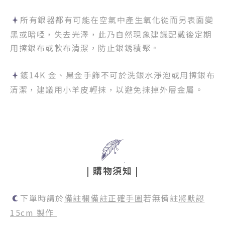
所有銀器都有可能在空氣中產生氧化從而另表面變
黑或暗啞，失去光澤，此乃自然現象建議配戴後定期
用擦銀布或軟布清潔，防止銀銹積聚。
鍍14K 金、黑金手飾不可於洗銀水淨泡或用擦銀布
清潔，建議用小羊皮輕抹，以避免抹掉外層金屬。
|
購物須知
|
下單時請於
備註欄備註正確手圍
若無備註
將默認
15cm 製作