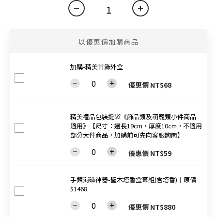
以優惠價加購商品
加購-精美首飾外盒
優惠價 NT$68
精美禮品包裝提袋《飾品類及萌寵類小件商品
適用》【尺寸：邊長19cm，厚度10cm，不適用
部分大件商品，加購前可先向客服詢問】
優惠價 NT$59
手鍊消磁神器-聖木塔香盒套組(含塔香)│原價
$1468
優惠價 NT$880