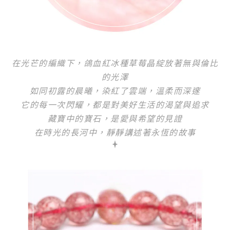
在光芒的編織下，鴿血紅冰種草莓晶綻放著無與倫比
的光澤
如同初露的晨曦，染紅了雲端，溫柔而深邃
它的每一次閃耀，都是對美好生活的渴望與追求
藏寶中的寶石，是愛與希望的見證
在時光的長河中，靜靜講述著永恆的故事