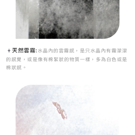
天然雲霧:
水晶內的雲霧感，
是只水晶內有霧濛濛
的感覺，
或是像有棉絮狀的物質一樣，
多為白色或是
棉狀感。