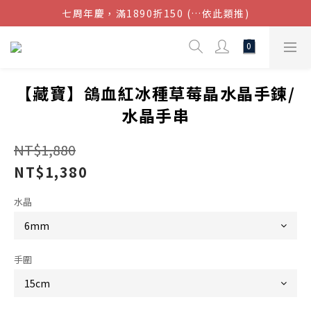
七周年慶，滿1890折150 (…依此類推)
結帳金額滿$1080超取免運
點我加入官方LINE帳號，獲得50元現金券
結帳金額滿$1080超取免運
【藏寶】鴿血紅冰種草莓晶水晶手鍊/
水晶手串
NT$1,880
NT$1,380
水晶
手圍